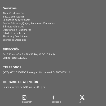
Servicios
Atención al usuario
Trabaja con nosotros
Calendario de actividades
Buzón Peticiones, Quejas, Reclamos y Denuncias
Trámites y Servicios
Directorio de Funcionarios
Estado de su solicitud
Términos y Condiciones
Entrega de Obsequios
DIRECCIÓN
Av. El Dorado Cr.45 # 26 - 33 Bogotá D.C. Colombia.
Código Postal: 111321
TELÉFONOS
(+57) (601) 2200700. Línea gratuita nacional: 018000123414
HORARIO DE ATENCIÓN
Lunes a viernes de 8:00 a.m. a 5:00 p.m.
Instagram
Facebook
X