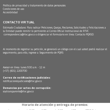
Política de privacidad y tratamiento de datos personales
Condiciones de uso
Accesibilidad
CONTACTO VIRTUAL
Estimado Ciudadano: Para radicar Peticiones, Quejas, Reclamos, Solicitudes y Felicitaciones a
la Entidad puede remitir lo pertinente al Correo Oficial Institucional de RTVC
correspondencia@rtvc.gov.co
o diligenciar el formulario en línea:
Contacto PQRSD.
Al momento de registrar su petición, se generará un código con el cual usted podrá realizar el
seguimiento, para ello, ingrese a:
Seguimiento de PQRS
Asesor en línea: lunes 9:30 a.m. - 12 m
(+57) (601) 2200700
Correo de notificaciones judiciales:
notificacionesjudiciales@rtvc.gov.co
Denuncias por actos de corrupción:
soytransparente@rtvc.gov.co
Horario de atención y entrega de premios: