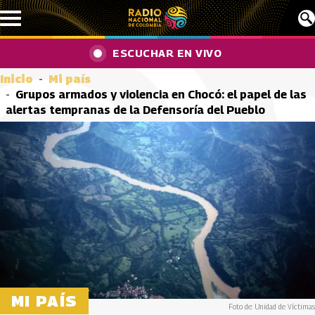
Pasar al contenido principal
ESCUCHAR EN VIVO
Inicio
Mi país
Grupos armados y violencia en Chocó: el papel de las
alertas tempranas de la Defensoría del Pueblo
MI PAÍS
Foto de: Unidad de Víctimas