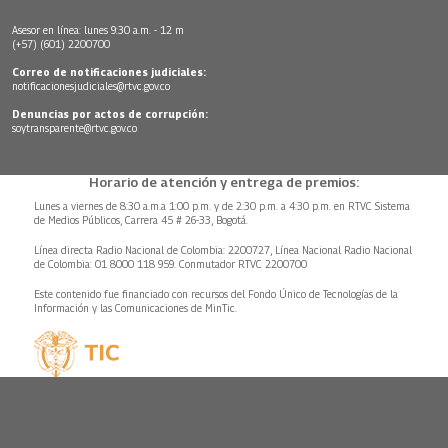
Asesor en línea: lunes 9:30 a.m. - 12 m
(+57) (601) 2200700
Correo de notificaciones judiciales:
notificacionesjudiciales@rtvc.gov.co
Denuncias por actos de corrupción:
soytransparente@rtvc.gov.co
Horario de atención y entrega de premios:
Lunes a viernes de 8:30 a.m.a 1:00 p.m. y de 2:30 p.m. a 4:30 p.m. en RTVC Sistema
de Medios Públicos, Carrera 45 # 26-33, Bogotá.
Línea directa Radio Nacional de Colombia: 2200727, Línea Nacional Radio Nacional
de Colombia: 01 8000 118 959. Conmutador RTVC 2200700
Este contenido fue financiado con recursos del Fondo Único de Tecnologías de la
Información y las Comunicaciones de MinTic.