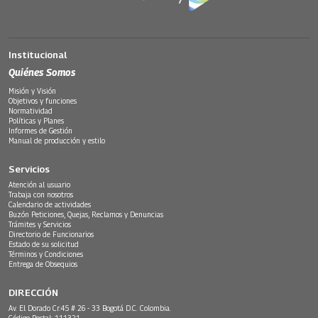
Institucional
Quiénes Somos
Misión y Visión
Objetivos y funciones
Normatividad
Políticas y Planes
Informes de Gestión
Manual de producción y estilo
Servicios
Atención al usuario
Trabaja con nosotros
Calendario de actividades
Buzón Peticiones, Quejas, Reclamos y Denuncias
Trámites y Servicios
Directorio de Funcionarios
Estado de su solicitud
Términos y Condiciones
Entrega de Obsequios
DIRECCIÓN
Av. El Dorado Cr.45 # 26 - 33 Bogotá D.C. Colombia.
Código Postal: 111321