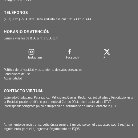
TELÉFONOS
(+57) (601) 2200700. Línea gratuita nacional: 018000123414
HORARIO DE ATENCIÓN
Lunes a viernes de 8:00 a.m. a 5:00 p.m.
Instagram
Facebook
X
Política de privacidad y tratamiento de datos personales
Condiciones de uso
Accesibilidad
CONTACTO VIRTUAL
Estimado Ciudadano: Para radicar Peticiones, Quejas, Reclamos, Solicitudes y Felicitaciones a
la Entidad puede remitir lo pertinente al Correo Oficial Institucional de RTVC
correspondencia@rtvc.gov.co
o diligenciar el formulario en línea:
Contacto PQRSD.
Al momento de registrar su petición, se generará un código con el cual usted podrá realizar el
seguimiento, para ello, ingrese a:
Seguimiento de PQRS