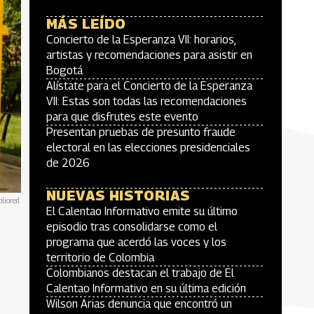
MÁS LEÍDO
Concierto de la Esperanza VII: horarios,
artistas y recomendaciones para asistir en
Bogotá
Alístate para el Concierto de la Esperanza
VII: Estas son todas las recomendaciones
para que disfrutes este evento
Presentan pruebas de presunto fraude
electoral en las elecciones presidenciales
de 2026
NUEVAS HISTORIAS
bliored.
El Calentao Informativo emite su último
episodio tras consolidarse como el
programa que acerdó las voces y los
territorio de Colombia
Colombianos destacan el trabajo de El
Calentao Informativo en su última edición
Wilson Arias denuncia que encontró un