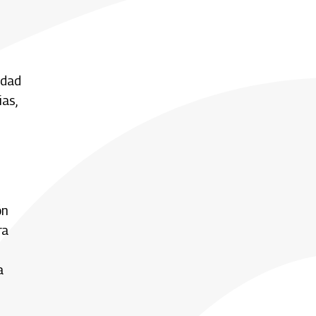
idad
as,
ón
ra
a