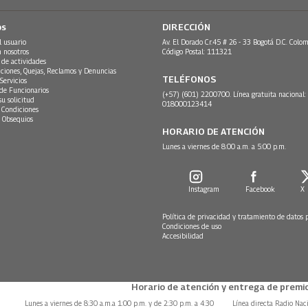
os
DIRECCIÓN
l usuario
Av. El Dorado Cr.45 # 26 - 33 Bogotá D.C. Colom
n nosotros
Código Postal: 111321
 de actividades
ciones, Quejas, Reclamos y Denuncias
TELÉFONOS
Servicios
 de Funcionarios
(+57) (601) 2200700. Línea gratuita nacional:
su solicitud
018000123414
 Condiciones
 Obsequios
HORARIO DE ATENCIÓN
Lunes a viernes de 8:00 a.m. a 5:00 p.m.
Instagram
Facebook
X
Política de privacidad y tratamiento de datos 
Condiciones de uso
Accesibilidad
Horario de atención y entrega de premio
Lunes a viernes de 8:30 a.m.a 1:00 p.m. y de 2:30 p.m. a 4:30
Línea directa Radio Nac