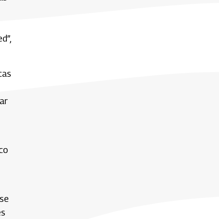
d”,
cas
ar
n
co
 se
es