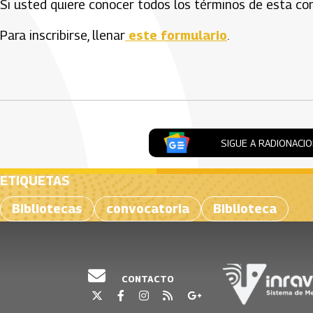
Si usted quiere conocer todos los términos de esta c
Para inscribirse, llenar
este formulario
.
Artículos Player
SIGUE A RADIONACI
ETIQUETAS
Bibliotecas
convocatoria
Biblioteca
CONTACTO