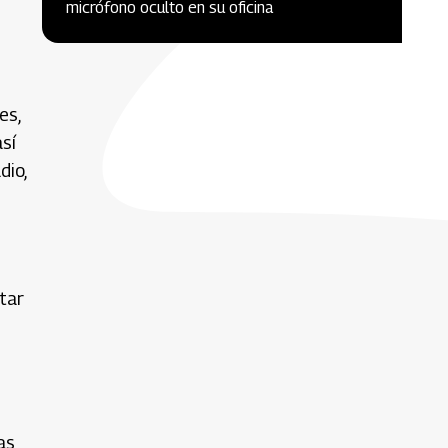
micrófono oculto en su oficina
es,
sí
dio,
tar
as