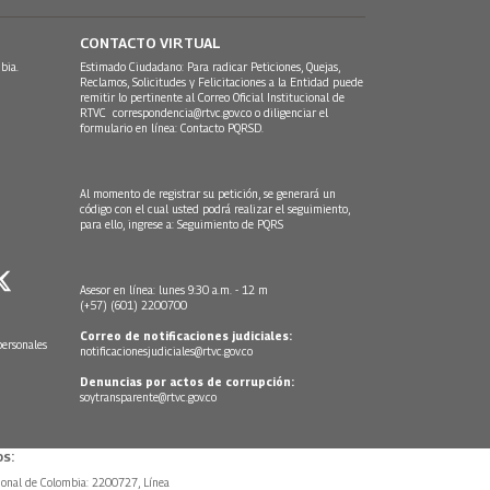
CONTACTO VIRTUAL
bia.
Estimado Ciudadano: Para radicar Peticiones, Quejas,
Reclamos, Solicitudes y Felicitaciones a la Entidad puede
remitir lo pertinente al Correo Oficial Institucional de
RTVC
correspondencia@rtvc.gov.co
o diligenciar el
formulario en línea:
Contacto PQRSD.
Al momento de registrar su petición, se generará un
código con el cual usted podrá realizar el seguimiento,
para ello, ingrese a:
Seguimiento de PQRS
Asesor en línea: lunes 9:30 a.m. - 12 m
(+57) (601) 2200700
Correo de notificaciones judiciales:
personales
notificacionesjudiciales@rtvc.gov.co
Denuncias por actos de corrupción:
soytransparente@rtvc.gov.co
s:
ional de Colombia: 2200727, Línea