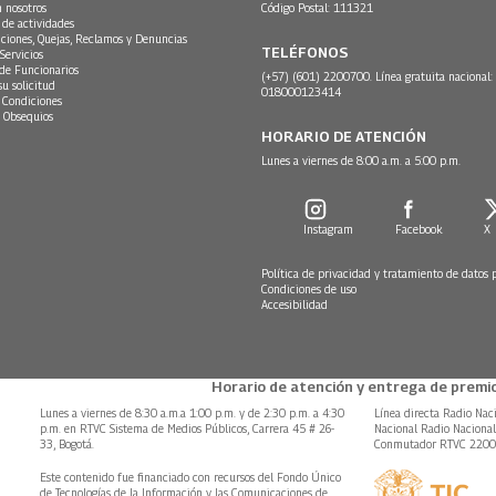
n nosotros
Código Postal: 111321
 de actividades
ciones, Quejas, Reclamos y Denuncias
TELÉFONOS
Servicios
 de Funcionarios
(+57) (601) 2200700. Línea gratuita nacional:
su solicitud
018000123414
 Condiciones
 Obsequios
HORARIO DE ATENCIÓN
Lunes a viernes de 8:00 a.m. a 5:00 p.m.
Instagram
Facebook
X
Política de privacidad y tratamiento de datos 
Condiciones de uso
Accesibilidad
Horario de atención y entrega de premio
Lunes a viernes de 8:30 a.m.a 1:00 p.m. y de 2:30 p.m. a 4:30
Línea directa Radio Nac
p.m. en RTVC Sistema de Medios Públicos, Carrera 45 # 26-
Nacional Radio Naciona
33, Bogotá.
Conmutador RTVC 220
Este contenido fue financiado con recursos del Fondo Único
de Tecnologías de la Información y las Comunicaciones de