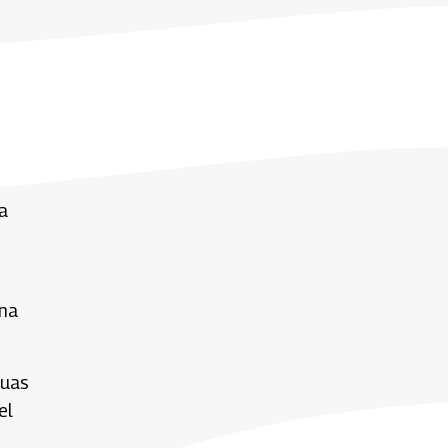
a
una
guas
el