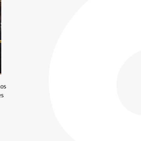
los
es