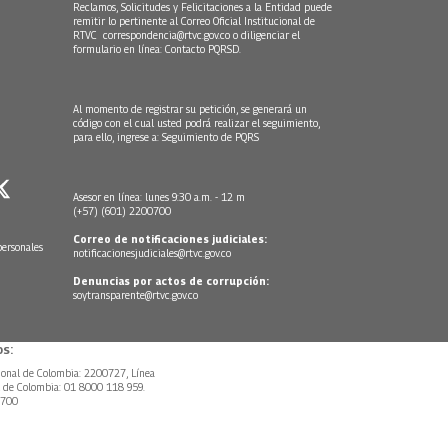
Reclamos, Solicitudes y Felicitaciones a la Entidad puede
remitir lo pertinente al Correo Oficial Institucional de
RTVC
correspondencia@rtvc.gov.co
o diligenciar el
formulario en línea:
Contacto PQRSD.
Al momento de registrar su petición, se generará un
código con el cual usted podrá realizar el seguimiento,
para ello, ingrese a:
Seguimiento de PQRS
Asesor en línea: lunes 9:30 a.m. - 12 m
(+57) (601) 2200700
Correo de notificaciones judiciales:
personales
notificacionesjudiciales@rtvc.gov.co
Denuncias por actos de corrupción:
soytransparente@rtvc.gov.co
s:
ional de Colombia: 2200727, Línea
l de Colombia: 01 8000 118 959.
0700