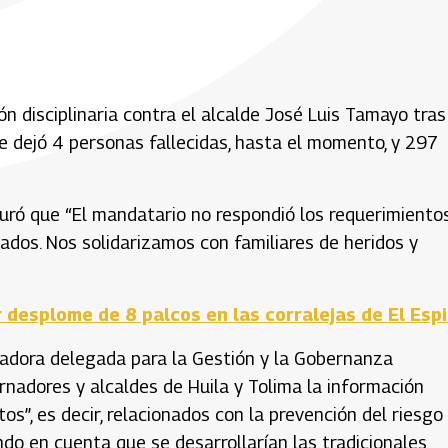
ón disciplinaria contra el alcalde José Luis Tamayo tras
ue dejó 4 personas fallecidas, hasta el momento, y 297
guró que “El mandatario no respondió los requerimiento
ados. Nos solidarizamos con familiares de heridos y
desplome de 8 palcos en las corralejas de El Espi
curadora delegada para la Gestión y la Gobernanza
ernadores y alcaldes de Huila y Tolima la información
os”, es decir, relacionados con la prevención del riesgo
do en cuenta que se desarrollarían las tradicionales