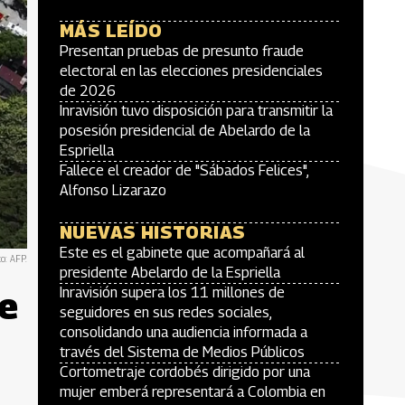
MÁS LEÍDO
Presentan pruebas de presunto fraude
electoral en las elecciones presidenciales
de 2026
Inravisión tuvo disposición para transmitir la
posesión presidencial de Abelardo de la
Espriella
Fallece el creador de "Sábados Felices",
Alfonso Lizarazo
NUEVAS HISTORIAS
Este es el gabinete que acompañará al
o: AFP.
presidente Abelardo de la Espriella
de
Inravisión supera los 11 millones de
seguidores en sus redes sociales,
consolidando una audiencia informada a
través del Sistema de Medios Públicos
Cortometraje cordobés dirigido por una
mujer emberá representará a Colombia en