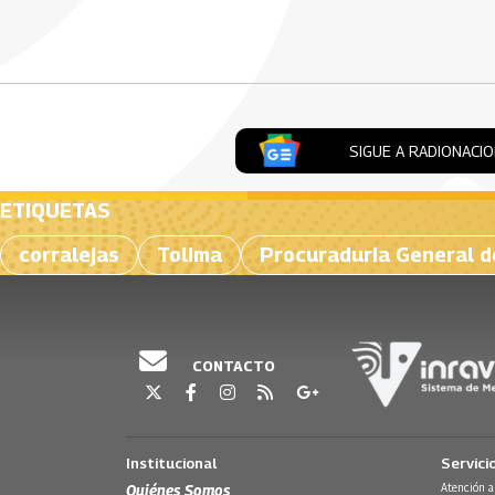
Artículos Player
SIGUE A RADIONACI
ETIQUETAS
corralejas
Tolima
Procuraduria General d
CONTACTO
Institucional
Servici
Quiénes Somos
Atención a