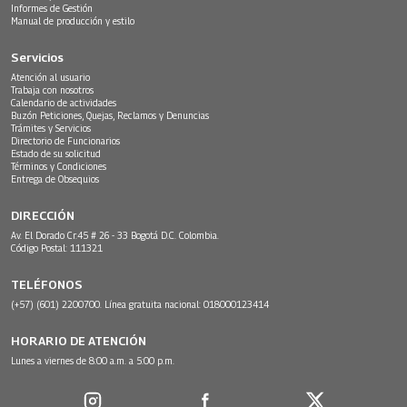
Informes de Gestión
Manual de producción y estilo
Servicios
Atención al usuario
Trabaja con nosotros
Calendario de actividades
Buzón Peticiones, Quejas, Reclamos y Denuncias
Trámites y Servicios
Directorio de Funcionarios
Estado de su solicitud
Términos y Condiciones
Entrega de Obsequios
DIRECCIÓN
Av. El Dorado Cr.45 # 26 - 33 Bogotá D.C. Colombia.
Código Postal: 111321
TELÉFONOS
(+57) (601) 2200700. Línea gratuita nacional: 018000123414
HORARIO DE ATENCIÓN
Lunes a viernes de 8:00 a.m. a 5:00 p.m.