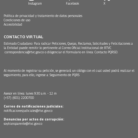
Instagram
Facebook
X
Política de privacidad y tratamiento de datos personales
Condiciones de uso
Accesibilidad
CONTACTO VIRTUAL
Estimado Ciudadano: Para radicar Peticiones, Quejas, Reclamos, Solicitudes y Felicitaciones a
la Entidad puede remitir lo pertinente al Correo Oficial Institucional de RTVC
correspondencia@rtvc.gov.co
o diligenciar el formulario en línea:
Contacto PQRSD.
Al momento de registrar su petición, se generará un código con el cual usted podrá realizar el
seguimiento, para ello, ingrese a:
Seguimiento de PQRS
Asesor en línea: lunes 9:30 a.m. - 12 m
(+57) (601) 2200700
Correo de notificaciones judiciales:
notificacionesjudiciales@rtvc.gov.co
Denuncias por actos de corrupción:
soytransparente@rtvc.gov.co