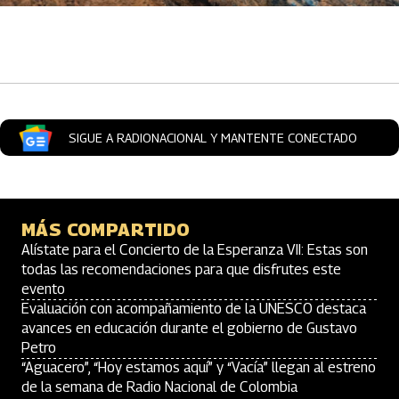
Artículos Player
SIGUE A RADIONACIONAL Y MANTENTE CONECTADO
MÁS COMPARTIDO
Alístate para el Concierto de la Esperanza VII: Estas son
todas las recomendaciones para que disfrutes este
evento
Evaluación con acompañamiento de la UNESCO destaca
avances en educación durante el gobierno de Gustavo
Petro
“Aguacero”, “Hoy estamos aquí” y “Vacía” llegan al estreno
de la semana de Radio Nacional de Colombia