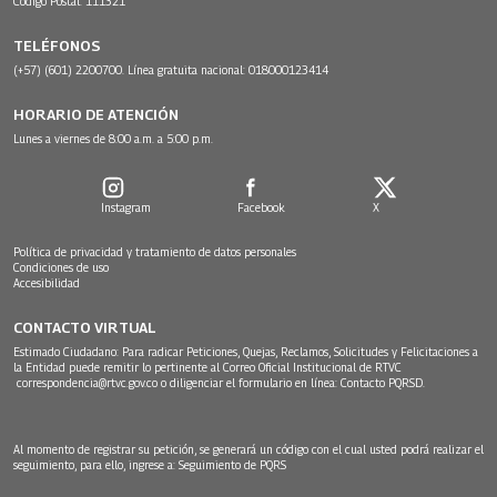
Código Postal: 111321
TELÉFONOS
(+57) (601) 2200700. Línea gratuita nacional: 018000123414
HORARIO DE ATENCIÓN
Lunes a viernes de 8:00 a.m. a 5:00 p.m.
Instagram
Facebook
X
Política de privacidad y tratamiento de datos personales
Condiciones de uso
Accesibilidad
CONTACTO VIRTUAL
Estimado Ciudadano: Para radicar Peticiones, Quejas, Reclamos, Solicitudes y Felicitaciones a
la Entidad puede remitir lo pertinente al Correo Oficial Institucional de RTVC
correspondencia@rtvc.gov.co
o diligenciar el formulario en línea:
Contacto PQRSD.
Al momento de registrar su petición, se generará un código con el cual usted podrá realizar el
seguimiento, para ello, ingrese a:
Seguimiento de PQRS