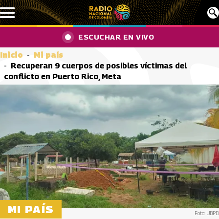
Pasar al contenido principal
ESCUCHAR EN VIVO
Inicio
Mi país
Recuperan 9 cuerpos de posibles víctimas del
conflicto en Puerto Rico, Meta
MI PAÍS
Foto: UBPD