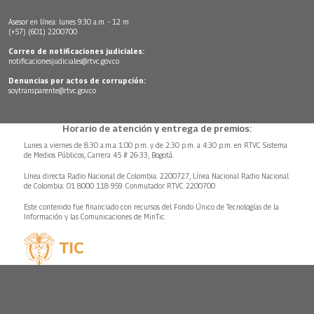
Asesor en línea: lunes 9:30 a.m. - 12 m
(+57) (601) 2200700
Correo de notificaciones judiciales:
notificacionesjudiciales@rtvc.gov.co
Denuncias por actos de corrupción:
soytransparente@rtvc.gov.co
Horario de atención y entrega de premios:
Lunes a viernes de 8:30 a.m.a 1:00 p.m. y de 2:30 p.m. a 4:30 p.m. en RTVC Sistema
de Medios Públicos, Carrera 45 # 26-33, Bogotá.
Línea directa Radio Nacional de Colombia: 2200727, Línea Nacional Radio Nacional
de Colombia: 01 8000 118 959. Conmutador RTVC 2200700
Este contenido fue financiado con recursos del Fondo Único de Tecnologías de la
Información y las Comunicaciones de MinTic.