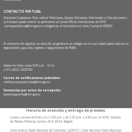
CONTACTO VIRTUAL
Estimado Ciudadano: Para radicar Peticiones, Quejas, Reclamos, Solicitudes y Felicitaciones a
la Entidad puede remitir lo pertinente al Correo Oficial Institucional de RTVC
correspondencia@rtvc.gov.co
o diligenciar el formulario en línea:
Contacto PQRSD.
Al momento de registrar su petición, se generará un código con el cual usted podrá realizar el
seguimiento, para ello, ingrese a:
Seguimiento de PQRS
Asesor en línea: lunes 9:30 a.m. - 12 m
(+57) (601) 2200700
Correo de notificaciones judiciales:
notificacionesjudiciales@rtvc.gov.co
Denuncias por actos de corrupción:
soytransparente@rtvc.gov.co
Horario de atención y entrega de premios:
Lunes a viernes de 8:30 a.m.a 1:00 p.m. y de 2:30 p.m. a 4:30 p.m. en RTVC Sistema
de Medios Públicos, Carrera 45 # 26-33, Bogotá.
Línea directa Radio Nacional de Colombia: 2200727, Línea Nacional Radio Nacional