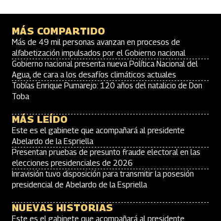
MÁS COMPARTIDO
Más de 49 mil personas avanzan en procesos de
alfabetización impulsados por el Gobierno nacional
Gobierno nacional presenta nueva Política Nacional del
Agua, de cara a los desafíos climáticos actuales
Tobías Enrique Pumarejo: 120 años del natalicio de Don
Toba
MÁS LEÍDO
Este es el gabinete que acompañará al presidente
Abelardo de la Espriella
Presentan pruebas de presunto fraude electoral en las
elecciones presidenciales de 2026
Inravisión tuvo disposición para transmitir la posesión
presidencial de Abelardo de la Espriella
NUEVAS HISTORIAS
Este es el gabinete que acompañará al presidente