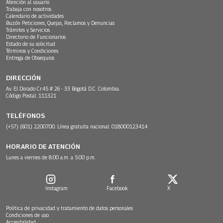
Atención al usuario
Trabaja con nosotros
Calendario de actividades
Buzón Peticiones, Quejas, Reclamos y Denuncias
Trámites y Servicios
Directorio de Funcionarios
Estado de su solicitud
Términos y Condiciones
Entrega de Obsequios
DIRECCIÓN
Av. El Dorado Cr.45 # 26 - 33 Bogotá D.C. Colombia.
Código Postal: 111321
TELÉFONOS
(+57) (601) 2200700. Línea gratuita nacional: 018000123414
HORARIO DE ATENCIÓN
Lunes a viernes de 8:00 a.m. a 5:00 p.m.
Instagram
Facebook
X
Política de privacidad y tratamiento de datos personales
Condiciones de uso
Accesibilidad