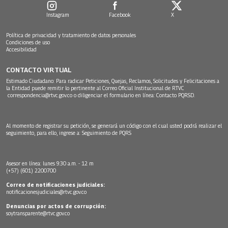
Instagram
Facebook
X
Política de privacidad y tratamiento de datos personales
Condiciones de uso
Accesibilidad
CONTACTO VIRTUAL
Estimado Ciudadano: Para radicar Peticiones, Quejas, Reclamos, Solicitudes y Felicitaciones a
la Entidad puede remitir lo pertinente al Correo Oficial Institucional de RTVC
correspondencia@rtvc.gov.co
o diligenciar el formulario en línea:
Contacto PQRSD.
Al momento de registrar su petición, se generará un código con el cual usted podrá realizar el
seguimiento, para ello, ingrese a:
Seguimiento de PQRS
Asesor en línea: lunes 9:30 a.m. - 12 m
(+57) (601) 2200700
Correo de notificaciones judiciales:
notificacionesjudiciales@rtvc.gov.co
Denuncias por actos de corrupción:
soytransparente@rtvc.gov.co