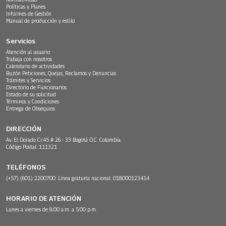
Políticas y Planes
Informes de Gestión
Manual de producción y estilo
Servicios
Atención al usuario
Trabaja con nosotros
Calendario de actividades
Buzón Peticiones, Quejas, Reclamos y Denuncias
Trámites y Servicios
Directorio de Funcionarios
Estado de su solicitud
Términos y Condiciones
Entrega de Obsequios
DIRECCIÓN
Av. El Dorado Cr.45 # 26 - 33 Bogotá D.C. Colombia.
Código Postal: 111321
TELÉFONOS
(+57) (601) 2200700. Línea gratuita nacional: 018000123414
HORARIO DE ATENCIÓN
Lunes a viernes de 8:00 a.m. a 5:00 p.m.