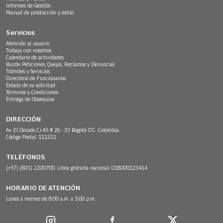
Informes de Gestión
Manual de producción y estilo
Servicios
Atención al usuario
Trabaja con nosotros
Calendario de actividades
Buzón Peticiones, Quejas, Reclamos y Denuncias
Trámites y Servicios
Directorio de Funcionarios
Estado de su solicitud
Términos y Condiciones
Entrega de Obsequios
DIRECCIÓN
Av. El Dorado Cr.45 # 26 - 33 Bogotá D.C. Colombia.
Código Postal: 111321
TELÉFONOS
(+57) (601) 2200700. Línea gratuita nacional: 018000123414
HORARIO DE ATENCIÓN
Lunes a viernes de 8:00 a.m. a 5:00 p.m.