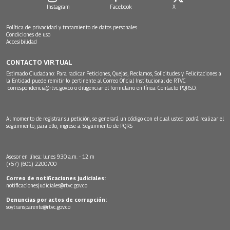
Instagram
Facebook
X
Política de privacidad y tratamiento de datos personales
Condiciones de uso
Accesibilidad
CONTACTO VIRTUAL
Estimado Ciudadano: Para radicar Peticiones, Quejas, Reclamos, Solicitudes y Felicitaciones a
la Entidad puede remitir lo pertinente al Correo Oficial Institucional de RTVC
correspondencia@rtvc.gov.co
o diligenciar el formulario en línea:
Contacto PQRSD.
Al momento de registrar su petición, se generará un código con el cual usted podrá realizar el
seguimiento, para ello, ingrese a:
Seguimiento de PQRS
Asesor en línea: lunes 9:30 a.m. - 12 m
(+57) (601) 2200700
Correo de notificaciones judiciales:
notificacionesjudiciales@rtvc.gov.co
Denuncias por actos de corrupción:
soytransparente@rtvc.gov.co