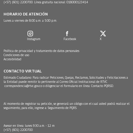
(+57) (601) 2200700. Línea gratuita nacional: 018000123414
HORARIO DE ATENCIÓN
Lunes a viernes de 8:00 a.m. a 5:00 p.m.
Instagram
Facebook
X
Política de privacidad y tratamiento de datos personales
Condiciones de uso
Accesibilidad
CONTACTO VIRTUAL
Estimado Ciudadano: Para radicar Peticiones, Quejas, Reclamos, Solicitudes y Felicitaciones a
la Entidad puede remitir lo pertinente al Correo Oficial Institucional de RTVC
correspondencia@rtvc.gov.co
o diligenciar el formulario en línea:
Contacto PQRSD.
Al momento de registrar su petición, se generará un código con el cual usted podrá realizar el
seguimiento, para ello, ingrese a:
Seguimiento de PQRS
Asesor en línea: lunes 9:30 a.m. - 12 m
(+57) (601) 2200700