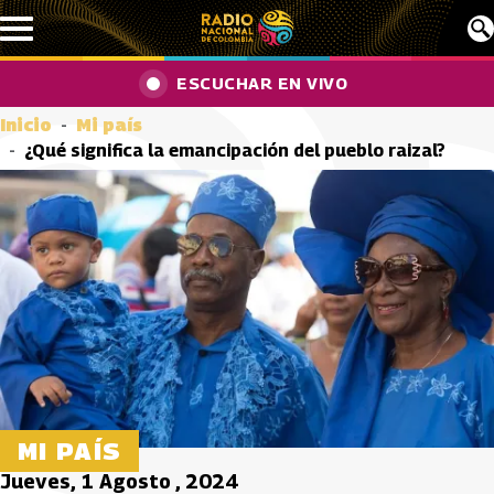
Pasar al contenido principal
ESCUCHAR EN VIVO
Inicio
Mi país
¿Qué significa la emancipación del pueblo raizal?
MI PAÍS
Jueves, 1 Agosto , 2024