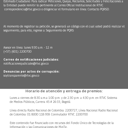
Estimado Ciudadano: Para radicar Peticiones, Quejas, Reclamos, Solicitudes y Felicitaciones a
la Entidad puede remitir lo pertinente al Correo Oficial Institucional de RTVC
correspondencia@rtvc.gov.co
o diligenciar el formulario en línea:
Contacto PQRSD.
Al momento de registrar su petición, se generará un código con el cual usted podrá realizar el
seguimiento, para ello, ingrese a:
Seguimiento de PQRS
Asesor en línea: lunes 9:30 a.m. - 12 m
(+57) (601) 2200700
Correo de notificaciones judiciales:
notificacionesjudiciales@rtvc.gov.co
Denuncias por actos de corrupción:
soytransparente@rtvc.gov.co
Horario de atención y entrega de premios:
Lunes a viernes de 8:30 a.m.a 1:00 p.m. y de 2:30 p.m. a 4:30 p.m. en RTVC Sistema
de Medios Públicos, Carrera 45 # 26-33, Bogotá.
Línea directa Radio Nacional de Colombia: 2200727, Línea Nacional Radio Nacional
de Colombia: 01 8000 118 959. Conmutador RTVC 2200700
Este contenido fue financiado con recursos del Fondo Único de Tecnologías de la
Información y las Comunicaciones de MinTic.