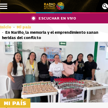
Pasar al contenido principal
ESCUCHAR EN VIVO
Inicio
Mi país
En Nariño, la memoria y el emprendimiento sanan
heridas del conflicto
MI PAÍS