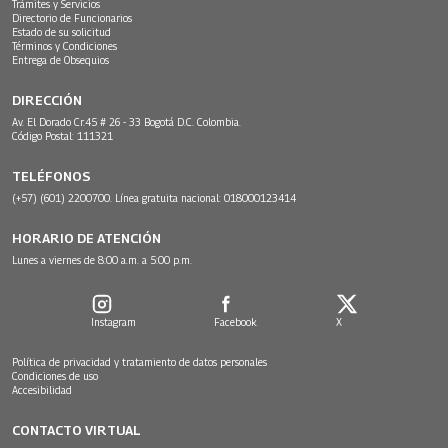
Trámites y Servicios
Directorio de Funcionarios
Estado de su solicitud
Términos y Condiciones
Entrega de Obsequios
DIRECCIÓN
Av. El Dorado Cr.45 # 26 - 33 Bogotá D.C. Colombia.
Código Postal: 111321
TELÉFONOS
(+57) (601) 2200700. Línea gratuita nacional: 018000123414
HORARIO DE ATENCIÓN
Lunes a viernes de 8:00 a.m. a 5:00 p.m.
Instagram
Facebook
X
Política de privacidad y tratamiento de datos personales
Condiciones de uso
Accesibilidad
CONTACTO VIRTUAL