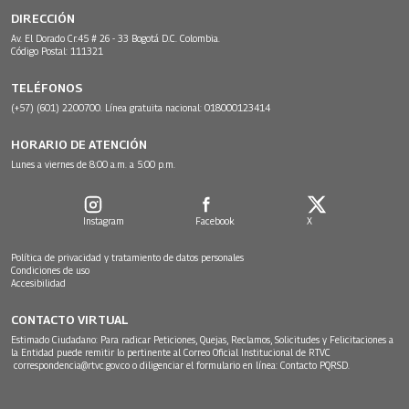
DIRECCIÓN
Av. El Dorado Cr.45 # 26 - 33 Bogotá D.C. Colombia.
Código Postal: 111321
TELÉFONOS
(+57) (601) 2200700. Línea gratuita nacional: 018000123414
HORARIO DE ATENCIÓN
Lunes a viernes de 8:00 a.m. a 5:00 p.m.
Instagram
Facebook
X
Política de privacidad y tratamiento de datos personales
Condiciones de uso
Accesibilidad
CONTACTO VIRTUAL
Estimado Ciudadano: Para radicar Peticiones, Quejas, Reclamos, Solicitudes y Felicitaciones a
la Entidad puede remitir lo pertinente al Correo Oficial Institucional de RTVC
correspondencia@rtvc.gov.co
o diligenciar el formulario en línea:
Contacto PQRSD.