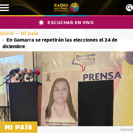
Pasar al contenido principal
ESCUCHAR EN VIVO
Inicio
Mi país
En Gamarra se repetirán las elecciones el 24 de
diciembre
MI PAÍS
Colprensa