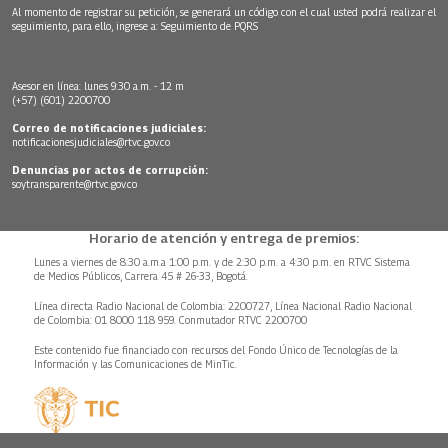
Al momento de registrar su petición, se generará un código con el cual usted podrá realizar el
seguimiento, para ello, ingrese a:
Seguimiento de PQRS
Asesor en línea: lunes 9:30 a.m. - 12 m
(+57) (601) 2200700
Correo de notificaciones judiciales:
notificacionesjudiciales@rtvc.gov.co
Denuncias por actos de corrupción:
soytransparente@rtvc.gov.co
Horario de atención y entrega de premios:
Lunes a viernes de 8:30 a.m.a 1:00 p.m. y de 2:30 p.m. a 4:30 p.m. en RTVC Sistema
de Medios Públicos, Carrera 45 # 26-33, Bogotá.
Línea directa Radio Nacional de Colombia: 2200727, Línea Nacional Radio Nacional
de Colombia: 01 8000 118 959. Conmutador RTVC 2200700
Este contenido fue financiado con recursos del Fondo Único de Tecnologías de la
Información y las Comunicaciones de MinTic.