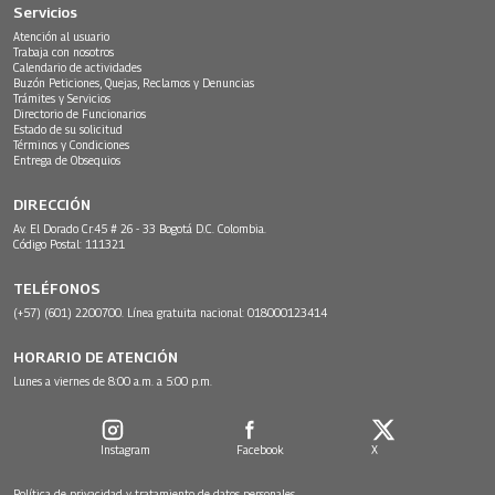
Servicios
Atención al usuario
Trabaja con nosotros
Calendario de actividades
Buzón Peticiones, Quejas, Reclamos y Denuncias
Trámites y Servicios
Directorio de Funcionarios
Estado de su solicitud
Términos y Condiciones
Entrega de Obsequios
DIRECCIÓN
Av. El Dorado Cr.45 # 26 - 33 Bogotá D.C. Colombia.
Código Postal: 111321
TELÉFONOS
(+57) (601) 2200700. Línea gratuita nacional: 018000123414
HORARIO DE ATENCIÓN
Lunes a viernes de 8:00 a.m. a 5:00 p.m.
Instagram
Facebook
X
Política de privacidad y tratamiento de datos personales