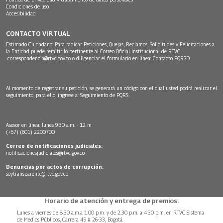
Condiciones de uso
Accesibilidad
CONTACTO VIRTUAL
Estimado Ciudadano: Para radicar Peticiones, Quejas, Reclamos, Solicitudes y Felicitaciones a
la Entidad puede remitir lo pertinente al Correo Oficial Institucional de RTVC
correspondencia@rtvc.gov.co
o diligenciar el formulario en línea:
Contacto PQRSD.
Al momento de registrar su petición, se generará un código con el cual usted podrá realizar el
seguimiento, para ello, ingrese a:
Seguimiento de PQRS
Asesor en línea: lunes 9:30 a.m. - 12 m
(+57) (601) 2200700
Correo de notificaciones judiciales:
notificacionesjudiciales@rtvc.gov.co
Denuncias por actos de corrupción:
soytransparente@rtvc.gov.co
Horario de atención y entrega de premios:
Lunes a viernes de 8:30 a.m.a 1:00 p.m. y de 2:30 p.m. a 4:30 p.m. en RTVC Sistema
de Medios Públicos, Carrera 45 # 26-33, Bogotá.