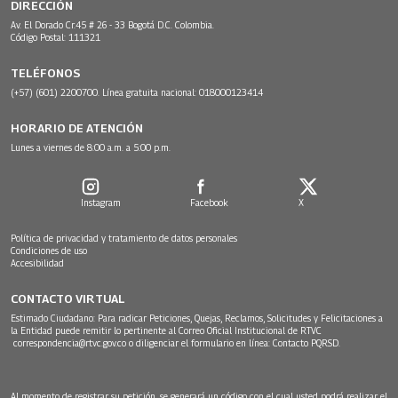
DIRECCIÓN
Av. El Dorado Cr.45 # 26 - 33 Bogotá D.C. Colombia.
Código Postal: 111321
TELÉFONOS
(+57) (601) 2200700. Línea gratuita nacional: 018000123414
HORARIO DE ATENCIÓN
Lunes a viernes de 8:00 a.m. a 5:00 p.m.
Instagram
Facebook
X
Política de privacidad y tratamiento de datos personales
Condiciones de uso
Accesibilidad
CONTACTO VIRTUAL
Estimado Ciudadano: Para radicar Peticiones, Quejas, Reclamos, Solicitudes y Felicitaciones a
la Entidad puede remitir lo pertinente al Correo Oficial Institucional de RTVC
correspondencia@rtvc.gov.co
o diligenciar el formulario en línea:
Contacto PQRSD.
Al momento de registrar su petición, se generará un código con el cual usted podrá realizar el