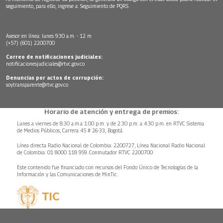
seguimiento, para ello, ingrese a:
Seguimiento de PQRS
Asesor en línea: lunes 9:30 a.m. - 12 m
(+57) (601) 2200700
Correo de notificaciones judiciales:
notificacionesjudiciales@rtvc.gov.co
Denuncias por actos de corrupción:
soytransparente@rtvc.gov.co
Horario de atención y entrega de premios:
Lunes a viernes de 8:30 a.m.a 1:00 p.m. y de 2:30 p.m. a 4:30 p.m. en RTVC Sistema
de Medios Públicos, Carrera 45 # 26-33, Bogotá.
Línea directa Radio Nacional de Colombia: 2200727, Línea Nacional Radio Nacional
de Colombia: 01 8000 118 959. Conmutador RTVC 2200700
Este contenido fue financiado con recursos del Fondo Único de Tecnologías de la
Información y las Comunicaciones de MinTic.