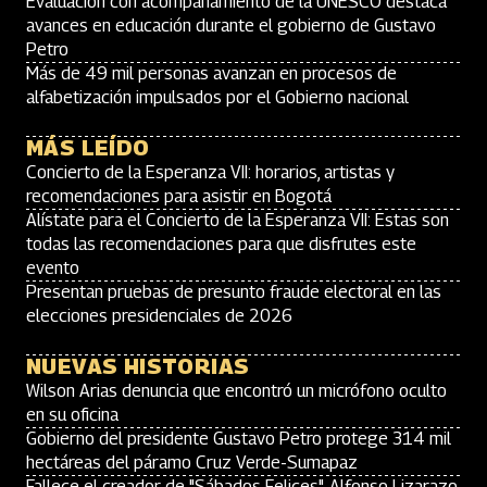
Evaluación con acompañamiento de la UNESCO destaca
avances en educación durante el gobierno de Gustavo
Petro
Más de 49 mil personas avanzan en procesos de
alfabetización impulsados por el Gobierno nacional
MÁS LEÍDO
Concierto de la Esperanza VII: horarios, artistas y
recomendaciones para asistir en Bogotá
Alístate para el Concierto de la Esperanza VII: Estas son
todas las recomendaciones para que disfrutes este
evento
Presentan pruebas de presunto fraude electoral en las
elecciones presidenciales de 2026
NUEVAS HISTORIAS
Wilson Arias denuncia que encontró un micrófono oculto
en su oficina
Gobierno del presidente Gustavo Petro protege 314 mil
hectáreas del páramo Cruz Verde-Sumapaz
Fallece el creador de "Sábados Felices", Alfonso Lizarazo