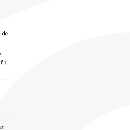
s de
e
fin
en