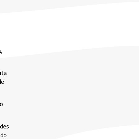
,
ita
de
to
edes
ndo