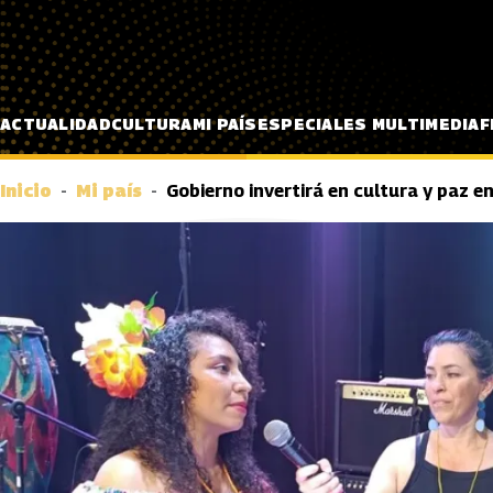
Pasar al contenido principal
ACTUALIDAD
CULTURA
MI PAÍS
ESPECIALES MULTIMEDIA
F
Inicio
Mi país
Gobierno invertirá en cultura y paz e