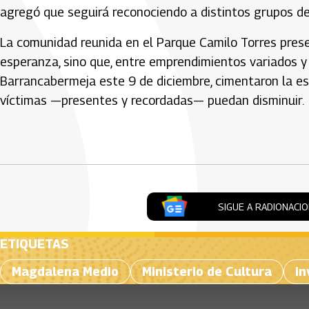
agregó que seguirá reconociendo a distintos grupos de v
La comunidad reunida en el Parque Camilo Torres presen
esperanza, sino que, entre emprendimientos variados y
Barrancabermeja este 9 de diciembre, cimentaron la esp
víctimas —presentes y recordadas— puedan disminuir.
Artículos Player
SIGUE A RADIONACI
ETIQUETAS
Magdalena Medio
Ministerio de Cultura
in