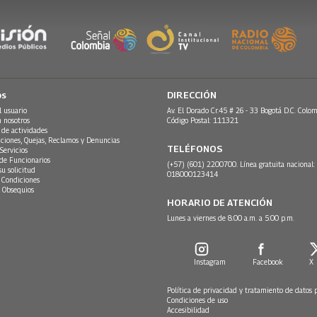
os
DIRECCIÓN
l usuario
Av. El Dorado Cr.45 # 26 - 33 Bogotá D.C. Colom
n nosotros
Código Postal: 111321
 de actividades
ciones, Quejas, Reclamos y Denuncias
TELÉFONOS
Servicios
 de Funcionarios
(+57) (601) 2200700. Línea gratuita nacional:
su solicitud
018000123414
 Condiciones
 Obsequios
HORARIO DE ATENCIÓN
Lunes a viernes de 8:00 a.m. a 5:00 p.m.
Instagram
Facebook
X
Política de privacidad y tratamiento de datos 
Condiciones de uso
Accesibilidad