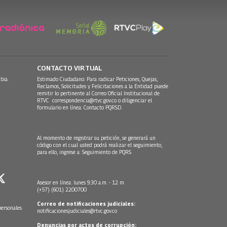
CONTACTO VIRTUAL
bia.
Estimado Ciudadano: Para radicar Peticiones, Quejas,
Reclamos, Solicitudes y Felicitaciones a la Entidad puede
remitir lo pertinente al Correo Oficial Institucional de
RTVC
correspondencia@rtvc.gov.co
o diligenciar el
formulario en línea:
Contacto PQRSD.
Al momento de registrar su petición, se generará un
código con el cual usted podrá realizar el seguimiento,
para ello, ingrese a:
Seguimiento de PQRS
Asesor en línea: lunes 9:30 a.m. - 12 m
(+57) (601) 2200700
Correo de notificaciones judiciales:
personales
notificacionesjudiciales@rtvc.gov.co
Denuncias por actos de corrupción: