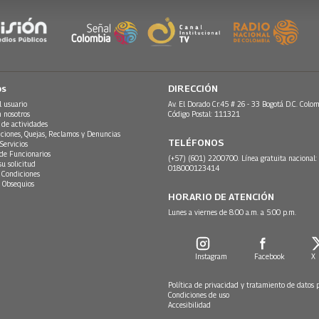
os
DIRECCIÓN
l usuario
Av. El Dorado Cr.45 # 26 - 33 Bogotá D.C. Colom
n nosotros
Código Postal: 111321
 de actividades
ciones, Quejas, Reclamos y Denuncias
TELÉFONOS
Servicios
 de Funcionarios
(+57) (601) 2200700. Línea gratuita nacional:
su solicitud
018000123414
 Condiciones
 Obsequios
HORARIO DE ATENCIÓN
Lunes a viernes de 8:00 a.m. a 5:00 p.m.
Instagram
Facebook
X
Política de privacidad y tratamiento de datos 
Condiciones de uso
Accesibilidad