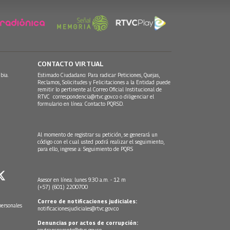
CONTACTO VIRTUAL
bia.
Estimado Ciudadano: Para radicar Peticiones, Quejas,
Reclamos, Solicitudes y Felicitaciones a la Entidad puede
remitir lo pertinente al Correo Oficial Institucional de
RTVC
correspondencia@rtvc.gov.co
o diligenciar el
formulario en línea:
Contacto PQRSD.
Al momento de registrar su petición, se generará un
código con el cual usted podrá realizar el seguimiento,
para ello, ingrese a:
Seguimiento de PQRS
Asesor en línea: lunes 9:30 a.m. - 12 m
(+57) (601) 2200700
Correo de notificaciones judiciales:
personales
notificacionesjudiciales@rtvc.gov.co
Denuncias por actos de corrupción:
soytransparente@rtvc.gov.co