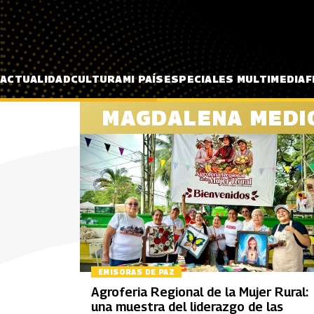
Pasar al contenido principal
ACTUALIDAD
CULTURA
MI PAÍS
ESPECIALES MULTIMEDIA
F
MAGDALENA MEDI
EMISORAS DE PAZ
Agroferia Regional de la Mujer Rural:
una muestra del liderazgo de las