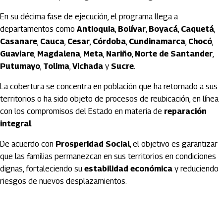
En su décima fase de ejecución, el programa llega a
departamentos como
Antioquia
,
Bolívar
,
Boyacá
,
Caquetá
,
Casanare
,
Cauca
,
Cesar
,
Córdoba
,
Cundinamarca
,
Chocó
,
Guaviare
,
Magdalena
,
Meta
,
Nariño
,
Norte de Santander
,
Putumayo
,
Tolima
,
Vichada
y
Sucre
.
La cobertura se concentra en población que ha retornado a sus
territorios o ha sido objeto de procesos de reubicación, en línea
con los compromisos del Estado en materia de
reparación
integral
.
De acuerdo con
Prosperidad Social
, el objetivo es garantizar
que las familias permanezcan en sus territorios en condiciones
dignas, fortaleciendo su
estabilidad económica
y reduciendo
riesgos de nuevos desplazamientos.
Artículos Player