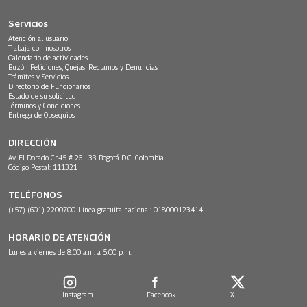
Servicios
Atención al usuario
Trabaja con nosotros
Calendario de actividades
Buzón Peticiones, Quejas, Reclamos y Denuncias
Trámites y Servicios
Directorio de Funcionarios
Estado de su solicitud
Términos y Condiciones
Entrega de Obsequios
DIRECCIÓN
Av. El Dorado Cr.45 # 26 - 33 Bogotá D.C. Colombia.
Código Postal: 111321
TELÉFONOS
(+57) (601) 2200700. Línea gratuita nacional: 018000123414
HORARIO DE ATENCIÓN
Lunes a viernes de 8:00 a.m. a 5:00 p.m.
Instagram
Facebook
X