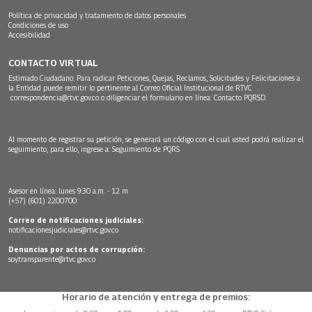
Política de privacidad y tratamiento de datos personales
Condiciones de uso
Accesibilidad
CONTACTO VIRTUAL
Estimado Ciudadano: Para radicar Peticiones, Quejas, Reclamos, Solicitudes y Felicitaciones a
la Entidad puede remitir lo pertinente al Correo Oficial Institucional de RTVC
correspondencia@rtvc.gov.co
o diligenciar el formulario en línea:
Contacto PQRSD.
Al momento de registrar su petición, se generará un código con el cual usted podrá realizar el
seguimiento, para ello, ingrese a:
Seguimiento de PQRS
Asesor en línea: lunes 9:30 a.m. - 12 m
(+57) (601) 2200700
Correo de notificaciones judiciales:
notificacionesjudiciales@rtvc.gov.co
Denuncias por actos de corrupción:
soytransparente@rtvc.gov.co
Horario de atención y entrega de premios: