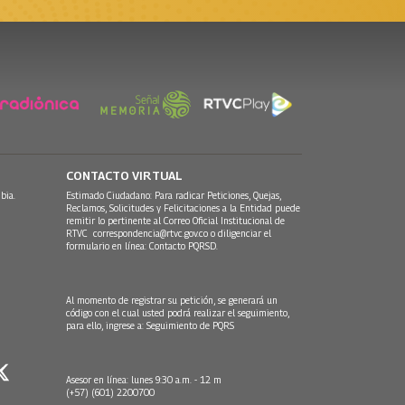
CONTACTO VIRTUAL
bia.
Estimado Ciudadano: Para radicar Peticiones, Quejas,
Reclamos, Solicitudes y Felicitaciones a la Entidad puede
remitir lo pertinente al Correo Oficial Institucional de
RTVC
correspondencia@rtvc.gov.co
o diligenciar el
formulario en línea:
Contacto PQRSD.
Al momento de registrar su petición, se generará un
código con el cual usted podrá realizar el seguimiento,
para ello, ingrese a:
Seguimiento de PQRS
Asesor en línea: lunes 9:30 a.m. - 12 m
(+57) (601) 2200700