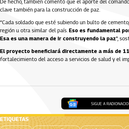
De hecho, también comentó que el aporte del comando d
clave también para la construcción de paz.
“Cada soldado que esté subiendo un bulto de cemento,
región u otra similar del país.
Eso es fundamental por
Esa es una manera de ir construyendo la paz
", so
El proyecto beneficiará directamente a más de 11
fortalecimiento del acceso a servicios de salud y el im
Artículos Player
SIGUE A RADIONACI
ETIQUETAS