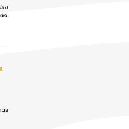
obra
 del
s
ncia