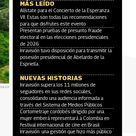
MÁS LEÍDO
Alístate para el Concierto de la Esperanza
VII: Estas son todas las recomendaciones
para que disfrutes este evento
Presentan pruebas de presunto fraude
electoral en las elecciones presidenciales
de 2026
Inravisión tuvo disposición para transmitir la
posesión presidencial de Abelardo de la
Espriella
NUEVAS HISTORIAS
Inravisión supera los 11 millones de
rocivil
seguidores en sus redes sociales,
consolidando una audiencia informada a
través del Sistema de Medios Públicos
Cortometraje cordobés dirigido por una
mujer emberá representará a Colombia en
festival internacional de cine en Brasil
Inravisión: una gestión que hizo más público