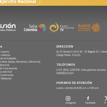
Ejército Nacional
os
DIRECCIÓN
l usuario
Av. El Dorado Cr.45 # 26 - 33 Bogotá D.C. Colom
n nosotros
Código Postal: 111321
 de actividades
ciones, Quejas, Reclamos y Denuncias
TELÉFONOS
Servicios
 de Funcionarios
(+57) (601) 2200700. Línea gratuita nacional:
su solicitud
018000123414
 Condiciones
 Obsequios
HORARIO DE ATENCIÓN
Lunes a viernes de 8:00 a.m. a 5:00 p.m.
Instagram
Facebook
X