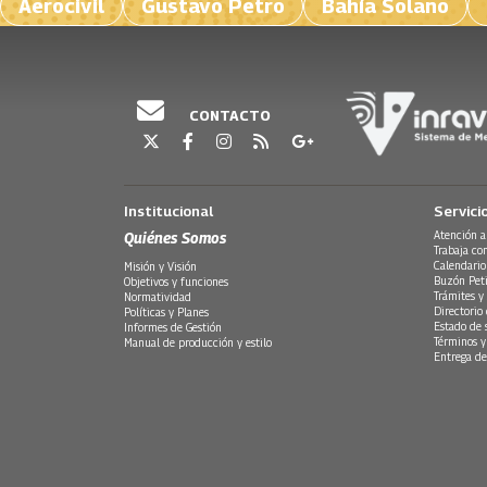
Aerocivil
Gustavo Petro
Bahía Solano
CONTACTO
Institucional
Servici
Quiénes Somos
Atención a
Trabaja co
Calendario
Misión y Visión
Buzón Peti
Objetivos y funciones
Trámites y 
Normatividad
Directorio
Políticas y Planes
Estado de 
Informes de Gestión
Términos y
Manual de producción y estilo
Entrega de