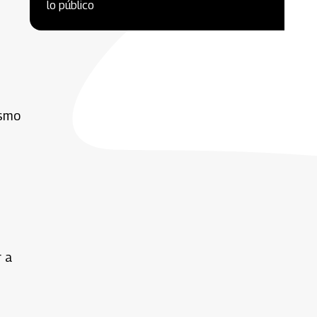
lo público
ismo
r a