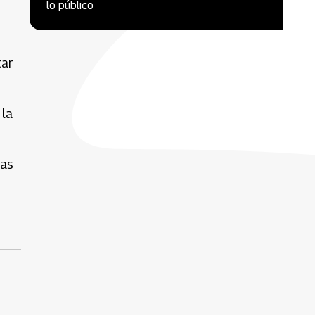
lo público
tar
 la
las