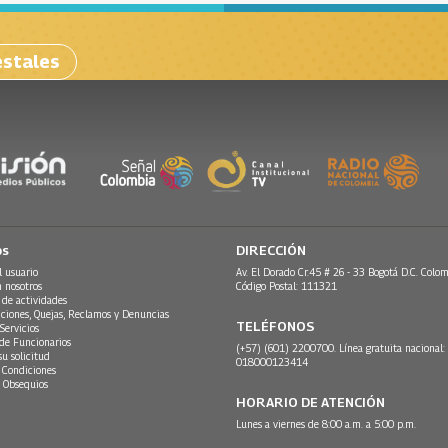
estales
os
DIRECCIÓN
l usuario
Av. El Dorado Cr.45 # 26 - 33 Bogotá D.C. Colom
n nosotros
Código Postal: 111321
 de actividades
ciones, Quejas, Reclamos y Denuncias
TELÉFONOS
Servicios
 de Funcionarios
(+57) (601) 2200700. Línea gratuita nacional:
su solicitud
018000123414
 Condiciones
 Obsequios
HORARIO DE ATENCIÓN
Lunes a viernes de 8:00 a.m. a 5:00 p.m.