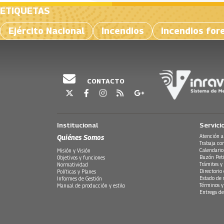
ETIQUETAS
Ejército Nacional
Incendios
incendios for
CONTACTO
Institucional
Servici
Quiénes Somos
Atención a
Trabaja co
Calendario
Misión y Visión
Buzón Peti
Objetivos y funciones
Trámites y 
Normatividad
Directorio
Políticas y Planes
Estado de 
Informes de Gestión
Términos y
Manual de producción y estilo
Entrega de