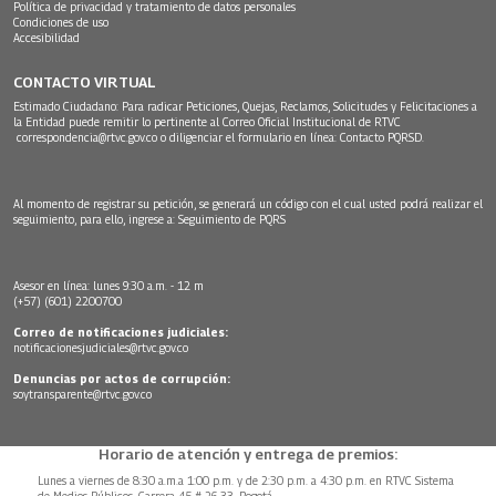
Política de privacidad y tratamiento de datos personales
Condiciones de uso
Accesibilidad
CONTACTO VIRTUAL
Estimado Ciudadano: Para radicar Peticiones, Quejas, Reclamos, Solicitudes y Felicitaciones a
la Entidad puede remitir lo pertinente al Correo Oficial Institucional de RTVC
correspondencia@rtvc.gov.co
o diligenciar el formulario en línea:
Contacto PQRSD.
Al momento de registrar su petición, se generará un código con el cual usted podrá realizar el
seguimiento, para ello, ingrese a:
Seguimiento de PQRS
Asesor en línea: lunes 9:30 a.m. - 12 m
(+57) (601) 2200700
Correo de notificaciones judiciales:
notificacionesjudiciales@rtvc.gov.co
Denuncias por actos de corrupción:
soytransparente@rtvc.gov.co
Horario de atención y entrega de premios:
Lunes a viernes de 8:30 a.m.a 1:00 p.m. y de 2:30 p.m. a 4:30 p.m. en RTVC Sistema
de Medios Públicos, Carrera 45 # 26-33, Bogotá.