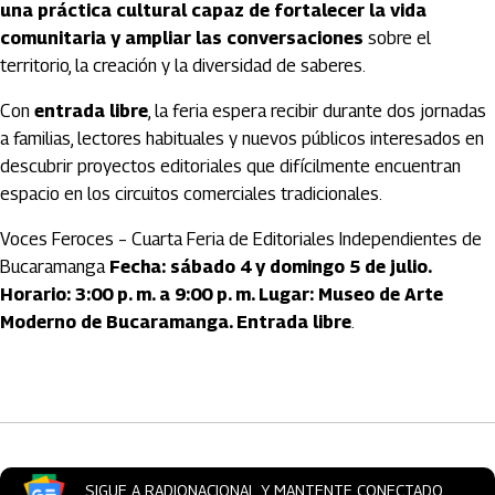
una práctica cultural capaz de fortalecer la vida
comunitaria y ampliar las conversaciones
sobre el
territorio, la creación y la diversidad de saberes.
Con
entrada libre
, la feria espera recibir durante dos jornadas
a familias, lectores habituales y nuevos públicos interesados en
descubrir proyectos editoriales que difícilmente encuentran
espacio en los circuitos comerciales tradicionales.
Voces Feroces – Cuarta Feria de Editoriales Independientes de
Bucaramanga
Fecha: sábado 4 y domingo 5 de julio.
Horario: 3:00 p. m. a 9:00 p. m. Lugar: Museo de Arte
Moderno de Bucaramanga. Entrada libre
.
Artículos Player
SIGUE A RADIONACIONAL Y MANTENTE CONECTADO