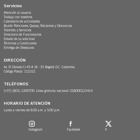
Servicios
Atención al usuario
Trabaja con nosotros
Calendario de actividades
Buzón Peticiones, Quejas, Reclamos y Denuncias
Trámites y Servicios
Directorio de Funcionarios
Estado de su solicitud
Términos y Condiciones
Entrega de Obsequios
DIRECCIÓN
Av. El Dorado Cr.45 # 26 - 33 Bogotá D.C. Colombia.
Código Postal: 111321
TELÉFONOS
(+57) (601) 2200700. Línea gratuita nacional: 018000123414
HORARIO DE ATENCIÓN
Lunes a viernes de 8:00 a.m. a 5:00 p.m.
Instagram
Facebook
X