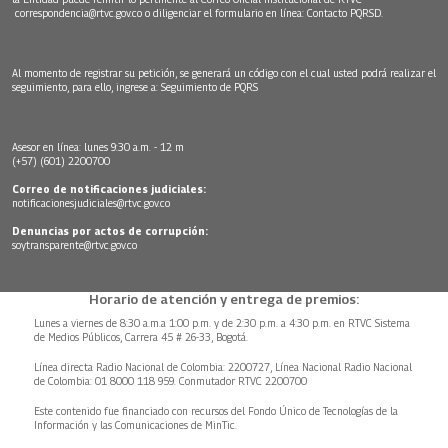
correspondencia@rtvc.gov.co
o diligenciar el formulario en línea:
Contacto PQRSD.
Al momento de registrar su petición, se generará un código con el cual usted podrá realizar el
seguimiento, para ello, ingrese a:
Seguimiento de PQRS
Asesor en línea: lunes 9:30 a.m. - 12 m
(+57) (601) 2200700
Correo de notificaciones judiciales:
notificacionesjudiciales@rtvc.gov.co
Denuncias por actos de corrupción:
soytransparente@rtvc.gov.co
Horario de atención y entrega de premios:
Lunes a viernes de 8:30 a.m.a 1:00 p.m. y de 2:30 p.m. a 4:30 p.m. en RTVC Sistema
de Medios Públicos, Carrera 45 # 26-33, Bogotá.
Línea directa Radio Nacional de Colombia: 2200727, Línea Nacional Radio Nacional
de Colombia: 01 8000 118 959. Conmutador RTVC 2200700
Este contenido fue financiado con recursos del Fondo Único de Tecnologías de la
Información y las Comunicaciones de MinTic.