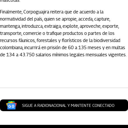
mascotas.
Finalmente, Corpoguajira reitera que de acuerdo a la
normatividad del país, quien se apropie, acceda, capture,
mantenga, introduzca, extraiga, explote, aproveche, exporte,
transporte, comercie o trafique productos o partes de los
recursos fáunicos, forestales y florísticos de la biodiversidad
colombiana, incurrirá en prisión de 60 a 135 meses y en multas
de 134 a 43.750 salarios mínimos legales mensuales vigentes.
Artículos Player
SIGUE A RADIONACIONAL Y MANTENTE CONECTADO