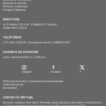
Estado de su solicitud
Términos y Condiciones
Entrega de Obsequios
DIRECCIÓN
Av. El Dorado Cr.45 # 26 - 33 Bogotá D.C. Colombia.
Código Postal: 111321
TELÉFONOS
(+57) (601) 2200700. Línea gratuita nacional: 018000123414
HORARIO DE ATENCIÓN
Lunes a viernes de 8:00 a.m. a 5:00 p.m.
Instagram
Facebook
X
Política de privacidad y tratamiento de datos personales
Condiciones de uso
Accesibilidad
CONTACTO VIRTUAL
Estimado Ciudadano: Para radicar Peticiones, Quejas, Reclamos, Solicitudes y Felicitaciones a
la Entidad puede remitir lo pertinente al Correo Oficial Institucional de RTVC