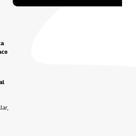
ta
aco
al
lar,