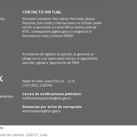
CONTACTO VIRTUAL
bia.
Estimado Ciudadano: Para radicar Peticiones, Quejas,
Reclamos, Solicitudes y Felicitaciones a la Entidad puede
remitir lo pertinente al Correo Oficial Institucional de
RTVC
correspondencia@rtvc.gov.co
o diligenciar el
formulario en línea:
Contacto PQRSD.
Al momento de registrar su petición, se generará un
código con el cual usted podrá realizar el seguimiento,
para ello, ingrese a:
Seguimiento de PQRS
Asesor en línea: lunes 9:30 a.m. - 12 m
(+57) (601) 2200700
Correo de notificaciones judiciales:
personales
notificacionesjudiciales@rtvc.gov.co
Denuncias por actos de corrupción:
soytransparente@rtvc.gov.co
s:
ional de Colombia: 2200727, Línea