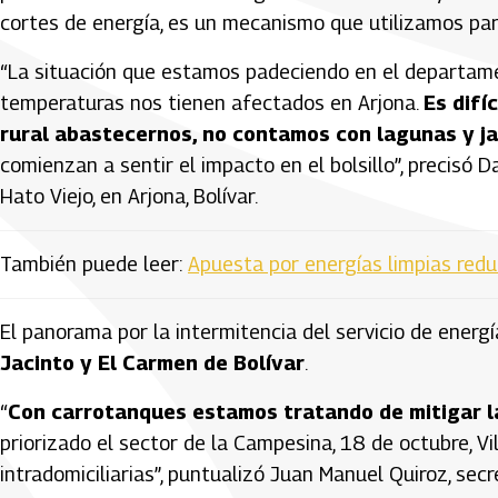
cortes de energía, es un mecanismo que utilizamos para
“La situación que estamos padeciendo en el departamen
temperaturas nos tienen afectados en Arjona.
Es difí
rural abastecernos, no contamos con lagunas y j
comienzan a sentir el impacto en el bolsillo”, precisó 
Hato Viejo, en Arjona, Bolívar.
También puede leer:
Apuesta por energías limpias redu
El panorama por la intermitencia del servicio de ener
Jacinto y El Carmen de Bolívar
.
“
Con carrotanques estamos tratando de mitigar l
priorizado el sector de la Campesina, 18 de octubre, V
intradomiciliarias”, puntualizó Juan Manuel Quiroz, secr