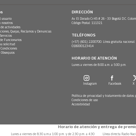
os
DIRECCIÓN
l usuario
Av. El Dorado Cr.45 # 26 - 33 Bogotá D.C. Colom
n nosotros
Código Postal: 111321
 de actividades
ciones, Quejas, Reclamos y Denuncias
TELÉFONOS
Servicios
 de Funcionarios
(+57) (601) 2200700. Línea gratuita nacional:
su solicitud
018000123414
 Condiciones
 Obsequios
HORARIO DE ATENCIÓN
Lunes a viernes de 8:00 a.m. a 5:00 p.m.
Instagram
Facebook
X
Política de privacidad y tratamiento de datos 
Condiciones de uso
Accesibilidad
Horario de atención y entrega de premio
Lunes a viernes de 8:30 a.m.a 1:00 p.m. y de 2:30 p.m. a 4:30
Línea directa Radio Nac