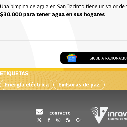
Una pimpina de agua en San Jacinto tiene un valor de 
$30.000 para tener agua en sus hogares
.
Artículos Player
SIGUE A RADIONACI
ETIQUETAS
Energía eléctrica
Emisoras de paz
CONTACTO