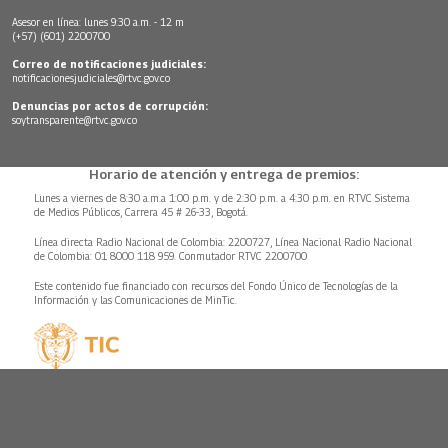
Asesor en línea: lunes 9:30 a.m. - 12 m
(+57) (601) 2200700
Correo de notificaciones judiciales:
notificacionesjudiciales@rtvc.gov.co
Denuncias por actos de corrupción:
soytransparente@rtvc.gov.co
Horario de atención y entrega de premios:
Lunes a viernes de 8:30 a.m.a 1:00 p.m. y de 2:30 p.m. a 4:30 p.m. en RTVC Sistema
de Medios Públicos, Carrera 45 # 26-33, Bogotá.
Línea directa Radio Nacional de Colombia: 2200727, Línea Nacional Radio Nacional
de Colombia: 01 8000 118 959. Conmutador RTVC 2200700
Este contenido fue financiado con recursos del Fondo Único de Tecnologías de la
Información y las Comunicaciones de MinTic.