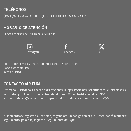
TELÉFONOS
(+57) (601) 2200700. Línea gratuita nacional: 018000123414
HORARIO DE ATENCIÓN
Lunes a viernes de 8:00 a.m. a 5:00 p.m.
Instagram
Facebook
X
Política de privacidad y tratamiento de datos personales
Condiciones de uso
Accesibilidad
CONTACTO VIRTUAL
Estimado Ciudadano: Para radicar Peticiones, Quejas, Reclamos, Solicitudes y Felicitaciones a
la Entidad puede remitir lo pertinente al Correo Oficial Institucional de RTVC
correspondencia@rtvc.gov.co
o diligenciar el formulario en línea:
Contacto PQRSD.
Al momento de registrar su petición, se generará un código con el cual usted podrá realizar el
seguimiento, para ello, ingrese a:
Seguimiento de PQRS