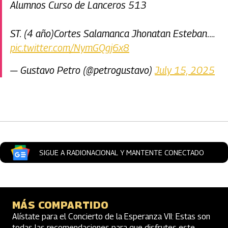
Alumnos Curso de Lanceros 513
ST. (4 año)Cortes Salamanca Jhonatan Esteban.…
pic.twitter.com/NymGQgj6x8
— Gustavo Petro (@petrogustavo)
July 15, 2025
Artículos Player
SIGUE A RADIONACIONAL Y MANTENTE CONECTADO
MÁS COMPARTIDO
Alístate para el Concierto de la Esperanza VII: Estas son
todas las recomendaciones para que disfrutes este