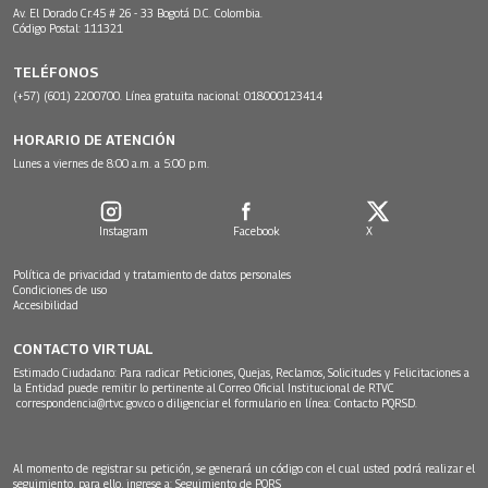
Av. El Dorado Cr.45 # 26 - 33 Bogotá D.C. Colombia.
Código Postal: 111321
TELÉFONOS
(+57) (601) 2200700. Línea gratuita nacional: 018000123414
HORARIO DE ATENCIÓN
Lunes a viernes de 8:00 a.m. a 5:00 p.m.
Instagram
Facebook
X
Política de privacidad y tratamiento de datos personales
Condiciones de uso
Accesibilidad
CONTACTO VIRTUAL
Estimado Ciudadano: Para radicar Peticiones, Quejas, Reclamos, Solicitudes y Felicitaciones a
la Entidad puede remitir lo pertinente al Correo Oficial Institucional de RTVC
correspondencia@rtvc.gov.co
o diligenciar el formulario en línea:
Contacto PQRSD.
Al momento de registrar su petición, se generará un código con el cual usted podrá realizar el
seguimiento, para ello, ingrese a:
Seguimiento de PQRS