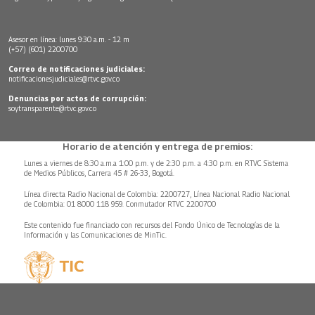
Asesor en línea: lunes 9:30 a.m. - 12 m
(+57) (601) 2200700
Correo de notificaciones judiciales:
notificacionesjudiciales@rtvc.gov.co
Denuncias por actos de corrupción:
soytransparente@rtvc.gov.co
Horario de atención y entrega de premios:
Lunes a viernes de 8:30 a.m.a 1:00 p.m. y de 2:30 p.m. a 4:30 p.m. en RTVC Sistema
de Medios Públicos, Carrera 45 # 26-33, Bogotá.
Línea directa Radio Nacional de Colombia: 2200727, Línea Nacional Radio Nacional
de Colombia: 01 8000 118 959. Conmutador RTVC 2200700
Este contenido fue financiado con recursos del Fondo Único de Tecnologías de la
Información y las Comunicaciones de MinTic.