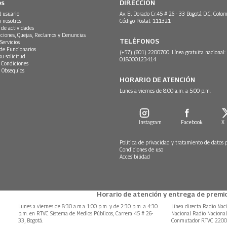
os
DIRECCIÓN
l usuario
Av. El Dorado Cr.45 # 26 - 33 Bogotá D.C. Colom
n nosotros
Código Postal: 111321
 de actividades
ciones, Quejas, Reclamos y Denuncias
TELÉFONOS
Servicios
 de Funcionarios
(+57) (601) 2200700. Línea gratuita nacional:
su solicitud
018000123414
 Condiciones
 Obsequios
HORARIO DE ATENCIÓN
Lunes a viernes de 8:00 a.m. a 5:00 p.m.
Instagram
Facebook
X
Política de privacidad y tratamiento de datos 
Condiciones de uso
Accesibilidad
Horario de atención y entrega de premio
Lunes a viernes de 8:30 a.m.a 1:00 p.m. y de 2:30 p.m. a 4:30
Línea directa Radio Nac
p.m. en RTVC Sistema de Medios Públicos, Carrera 45 # 26-
Nacional Radio Naciona
33, Bogotá.
Conmutador RTVC 220