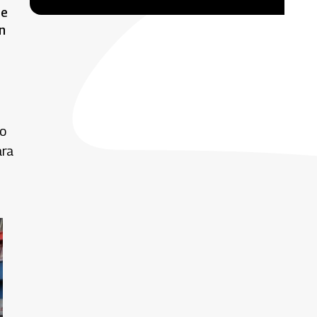
de
n
io
ara