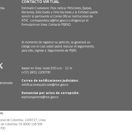
CONTACTO VIRTUAL
bia.
Estimado Ciudadano: Para radicar Peticiones, Quejas,
Reclamos, Solicitudes y Felicitaciones a la Entidad puede
remitir lo pertinente al Correo Oficial Institucional de
RTVC
correspondencia@rtvc.gov.co
o diligenciar el
formulario en línea:
Contacto PQRSD.
Al momento de registrar su petición, se generará un
código con el cual usted podrá realizar el seguimiento,
para ello, ingrese a:
Seguimiento de PQRS
Asesor en línea: lunes 9:30 a.m. - 12 m
(+57) (601) 2200700
Correo de notificaciones judiciales:
personales
notificacionesjudiciales@rtvc.gov.co
Denuncias por actos de corrupción:
soytransparente@rtvc.gov.co
s:
ional de Colombia: 2200727, Línea
l de Colombia: 01 8000 118 959.
0700