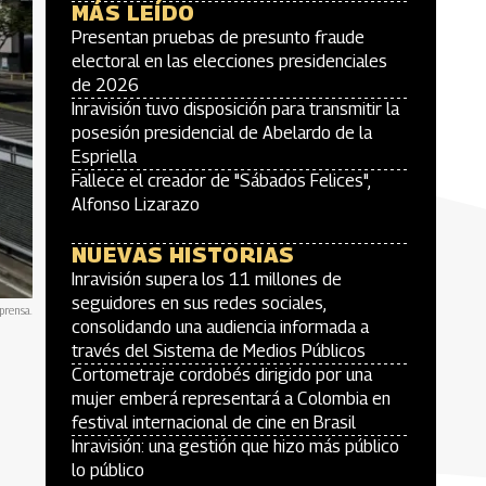
MÁS LEÍDO
Presentan pruebas de presunto fraude
electoral en las elecciones presidenciales
de 2026
Inravisión tuvo disposición para transmitir la
posesión presidencial de Abelardo de la
Espriella
Fallece el creador de "Sábados Felices",
Alfonso Lizarazo
NUEVAS HISTORIAS
Inravisión supera los 11 millones de
seguidores en sus redes sociales,
prensa.
consolidando una audiencia informada a
través del Sistema de Medios Públicos
Cortometraje cordobés dirigido por una
mujer emberá representará a Colombia en
festival internacional de cine en Brasil
Inravisión: una gestión que hizo más público
lo público