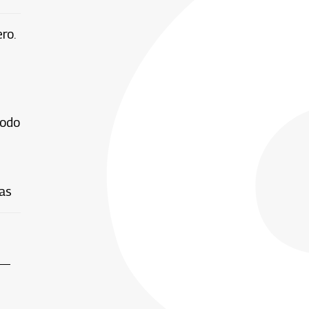
ro.
todo
vas