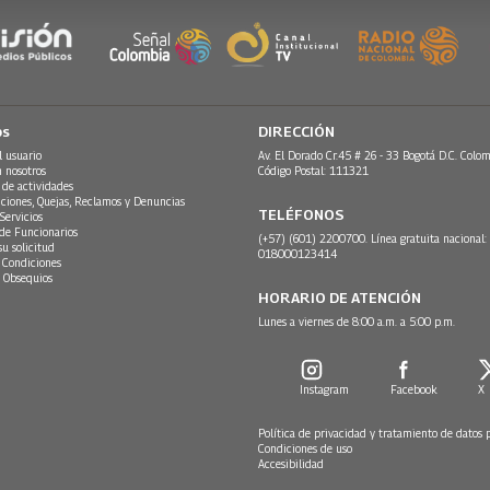
os
DIRECCIÓN
l usuario
Av. El Dorado Cr.45 # 26 - 33 Bogotá D.C. Colom
n nosotros
Código Postal: 111321
 de actividades
ciones, Quejas, Reclamos y Denuncias
TELÉFONOS
Servicios
 de Funcionarios
(+57) (601) 2200700. Línea gratuita nacional:
su solicitud
018000123414
 Condiciones
 Obsequios
HORARIO DE ATENCIÓN
Lunes a viernes de 8:00 a.m. a 5:00 p.m.
Instagram
Facebook
X
Política de privacidad y tratamiento de datos 
Condiciones de uso
Accesibilidad