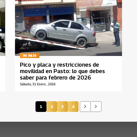
MI PAÍS
Pico y placa y restricciones de
movilidad en Pasto: lo que debes
saber para febrero de 2026
Sábado, 31 Enero , 2026
1
2
3
4
Página actual
Página
Página
Página