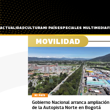
Pasar al contenido principal
ACTUALIDAD
CULTURA
MI PAÍS
ESPECIALES MULTIMEDIA
F
MOVILIDAD
MI PAÍS
Gobierno Nacional arranca ampliación
de la Autopista Norte en Bogotá