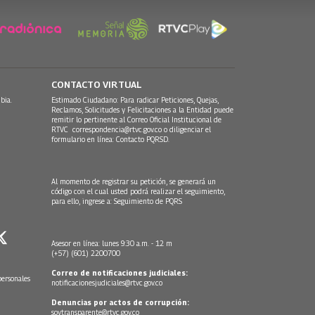
CONTACTO VIRTUAL
bia.
Estimado Ciudadano: Para radicar Peticiones, Quejas,
Reclamos, Solicitudes y Felicitaciones a la Entidad puede
remitir lo pertinente al Correo Oficial Institucional de
RTVC
correspondencia@rtvc.gov.co
o diligenciar el
formulario en línea:
Contacto PQRSD.
Al momento de registrar su petición, se generará un
código con el cual usted podrá realizar el seguimiento,
para ello, ingrese a:
Seguimiento de PQRS
Asesor en línea: lunes 9:30 a.m. - 12 m
(+57) (601) 2200700
Correo de notificaciones judiciales:
personales
notificacionesjudiciales@rtvc.gov.co
Denuncias por actos de corrupción:
soytransparente@rtvc.gov.co