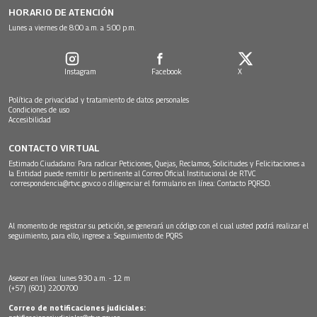
HORARIO DE ATENCIÓN
Lunes a viernes de 8:00 a.m. a 5:00 p.m.
Instagram
Facebook
X
Política de privacidad y tratamiento de datos personales
Condiciones de uso
Accesibilidad
CONTACTO VIRTUAL
Estimado Ciudadano: Para radicar Peticiones, Quejas, Reclamos, Solicitudes y Felicitaciones a
la Entidad puede remitir lo pertinente al Correo Oficial Institucional de RTVC
correspondencia@rtvc.gov.co
o diligenciar el formulario en línea:
Contacto PQRSD.
Al momento de registrar su petición, se generará un código con el cual usted podrá realizar el
seguimiento, para ello, ingrese a:
Seguimiento de PQRS
Asesor en línea: lunes 9:30 a.m. - 12 m
(+57) (601) 2200700
Correo de notificaciones judiciales: