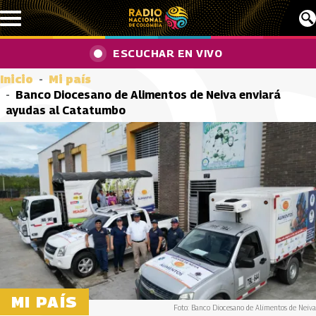
Pasar al contenido principal
ESCUCHAR EN VIVO
Inicio
Mi país
Banco Diocesano de Alimentos de Neiva enviará
ayudas al Catatumbo
MI PAÍS
Foto: Banco Diocesano de Alimentos de Neiva