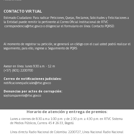
CONTACTO VIRTUAL
Estimado Ciudadano: Para radicar Peticiones, Quejas, Reclamos, Solicitudes y Felicitaciones a
la Entidad puede remitir lo pertinente al Correo Oficial Institucional de RTVC
correspondencia@rtvc.gov.co
o diligenciar el formulario en línea:
Contacto PQRSD.
Al momento de registrar su petición, se generará un código con el cual usted podrá realizar el
seguimiento, para ello, ingrese a:
Seguimiento de PQRS
Asesor en línea: lunes 9:30 a.m. - 12 m
(+57) (601) 2200700
Correo de notificaciones judiciales:
notificacionesjudiciales@rtvc.gov.co
Denuncias por actos de corrupción:
soytransparente@rtvc.gov.co
Horario de atención y entrega de premios:
Lunes a viernes de 8:30 a.m.a 1:00 p.m. y de 2:30 p.m. a 4:30 p.m. en RTVC Sistema
de Medios Públicos, Carrera 45 # 26-33, Bogotá.
Línea directa Radio Nacional de Colombia: 2200727, Línea Nacional Radio Nacional