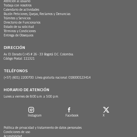
Atención al usuario
Trabaja con nosotros
Calendario de actividades
Buzón Peticiones, Quejas, Reclamos y Denuncias
Trámites y Servicios
Directorio de Funcionarios
Estado de su solicitud
Términos y Condiciones
Entrega de Obsequios
DIRECCIÓN
Av. El Dorado Cr.45 # 26 - 33 Bogotá D.C. Colombia.
Código Postal: 111321
TELÉFONOS
(+57) (601) 2200700. Línea gratuita nacional: 018000123414
HORARIO DE ATENCIÓN
Lunes a viernes de 8:00 a.m. a 5:00 p.m.
Instagram
Facebook
X
Política de privacidad y tratamiento de datos personales
Condiciones de uso
Accesibilidad