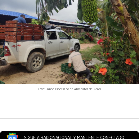
Foto: Banco Diocesano de Alimentos de Neiva
Artículos Player
SIGUE A RADIONACIONAL Y MANTENTE CONECTADO