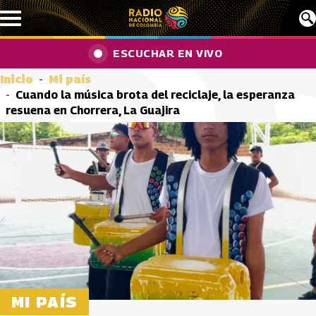
Pasar al contenido principal
ESCUCHAR EN VIVO
Inicio
Mi país
Cuando la música brota del reciclaje, la esperanza
resuena en Chorrera, La Guajira
MI PAÍS