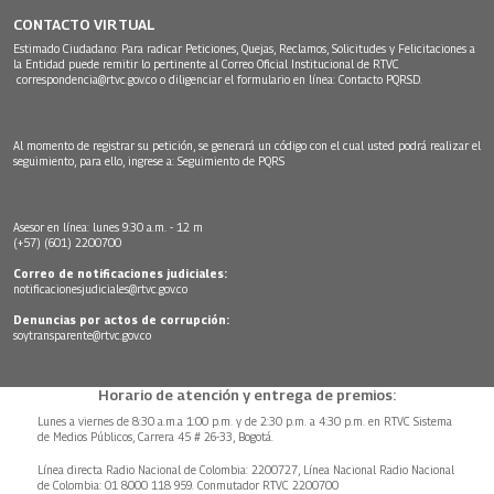
CONTACTO VIRTUAL
Estimado Ciudadano: Para radicar Peticiones, Quejas, Reclamos, Solicitudes y Felicitaciones a
la Entidad puede remitir lo pertinente al Correo Oficial Institucional de RTVC
correspondencia@rtvc.gov.co
o diligenciar el formulario en línea:
Contacto PQRSD.
Al momento de registrar su petición, se generará un código con el cual usted podrá realizar el
seguimiento, para ello, ingrese a:
Seguimiento de PQRS
Asesor en línea: lunes 9:30 a.m. - 12 m
(+57) (601) 2200700
Correo de notificaciones judiciales:
notificacionesjudiciales@rtvc.gov.co
Denuncias por actos de corrupción:
soytransparente@rtvc.gov.co
Horario de atención y entrega de premios:
Lunes a viernes de 8:30 a.m.a 1:00 p.m. y de 2:30 p.m. a 4:30 p.m. en RTVC Sistema
de Medios Públicos, Carrera 45 # 26-33, Bogotá.
Línea directa Radio Nacional de Colombia: 2200727, Línea Nacional Radio Nacional
de Colombia: 01 8000 118 959. Conmutador RTVC 2200700