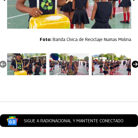
Banda Cívica de Reciclaje Numas Molina
Artículos Player
SIGUE A RADIONACIONAL Y MANTENTE CONECTADO