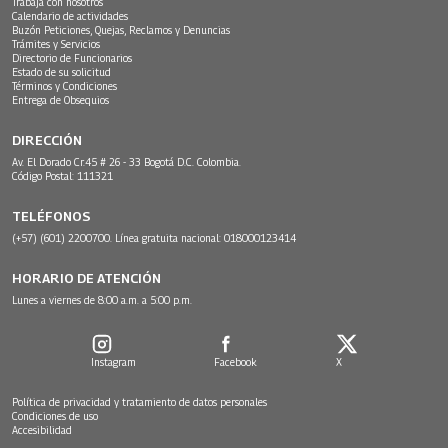
Trabaja con nosotros
Calendario de actividades
Buzón Peticiones, Quejas, Reclamos y Denuncias
Trámites y Servicios
Directorio de Funcionarios
Estado de su solicitud
Términos y Condiciones
Entrega de Obsequios
DIRECCIÓN
Av. El Dorado Cr.45 # 26 - 33 Bogotá D.C. Colombia.
Código Postal: 111321
TELÉFONOS
(+57) (601) 2200700. Línea gratuita nacional: 018000123414
HORARIO DE ATENCIÓN
Lunes a viernes de 8:00 a.m. a 5:00 p.m.
Instagram
Facebook
X
Política de privacidad y tratamiento de datos personales
Condiciones de uso
Accesibilidad