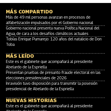
MÁS COMPARTIDO
Más de 49 mil personas avanzan en procesos de
alfabetización impulsados por el Gobierno nacional
Gobierno nacional presenta nueva Política Nacional del
Agua, de cara a los desafíos climáticos actuales
Tobías Enrique Pumarejo: 120 años del natalicio de Don
Toba
MÁS LEÍDO
Este es el gabinete que acompañará al presidente
Abelardo de la Espriella
Presentan pruebas de presunto fraude electoral en las
elecciones presidenciales de 2026
Inravisión tuvo disposición para transmitir la posesión
presidencial de Abelardo de la Espriella
NUEVAS HISTORIAS
Este es el gabinete que acompañará al presidente