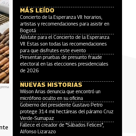
MÁS LEÍDO
Concierto de la Esperanza VII: horarios,
artistas y recomendaciones para asistir en
Bogotá
Alístate para el Concierto de la Esperanza
VII: Estas son todas las recomendaciones
para que disfrutes este evento
Presentan pruebas de presunto fraude
electoral en las elecciones presidenciales
de 2026
NUEVAS HISTORIAS
lprensa
Wilson Arias denuncia que encontró un
micrófono oculto en su oficina
Gobierno del presidente Gustavo Petro
protege 314 mil hectáreas del páramo Cruz
Verde-Sumapaz
Fallece el creador de "Sábados Felices",
ante
Alfonso Lizarazo