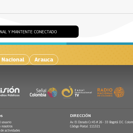
ONAL Y MANTENTE CONECTADO
o Nacional
Arauca
os
DIRECCIÓN
l usuario
Av. El Dorado Cr.45 # 26 - 33 Bogotá D.C. Colom
n nosotros
Código Postal: 111321
 de actividades