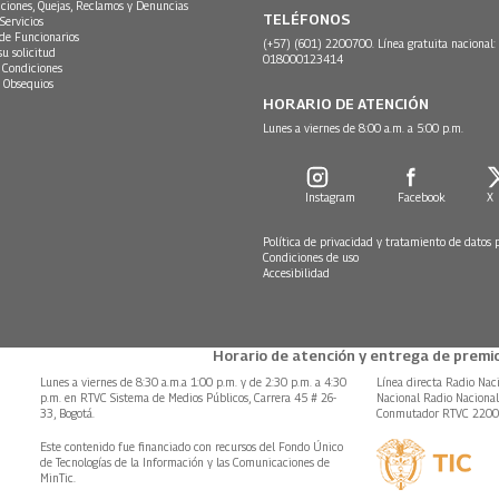
ciones, Quejas, Reclamos y Denuncias
TELÉFONOS
Servicios
 de Funcionarios
(+57) (601) 2200700. Línea gratuita nacional:
su solicitud
018000123414
 Condiciones
 Obsequios
HORARIO DE ATENCIÓN
Lunes a viernes de 8:00 a.m. a 5:00 p.m.
Instagram
Facebook
X
Política de privacidad y tratamiento de datos 
Condiciones de uso
Accesibilidad
Horario de atención y entrega de premio
Lunes a viernes de 8:30 a.m.a 1:00 p.m. y de 2:30 p.m. a 4:30
Línea directa Radio Nac
p.m. en RTVC Sistema de Medios Públicos, Carrera 45 # 26-
Nacional Radio Naciona
33, Bogotá.
Conmutador RTVC 220
Este contenido fue financiado con recursos del Fondo Único
de Tecnologías de la Información y las Comunicaciones de
MinTic.