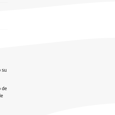
o su
o de
de