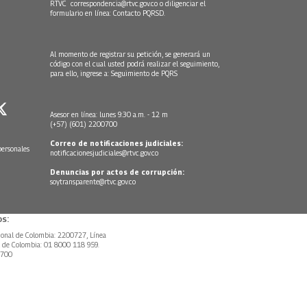
RTVC
correspondencia@rtvc.gov.co
o diligenciar el
formulario en línea:
Contacto PQRSD.
Al momento de registrar su petición, se generará un
código con el cual usted podrá realizar el seguimiento,
para ello, ingrese a:
Seguimiento de PQRS
Asesor en línea: lunes 9:30 a.m. - 12 m
(+57) (601) 2200700
Correo de notificaciones judiciales:
personales
notificacionesjudiciales@rtvc.gov.co
Denuncias por actos de corrupción:
soytransparente@rtvc.gov.co
s:
ional de Colombia: 2200727, Línea
l de Colombia: 01 8000 118 959.
0700