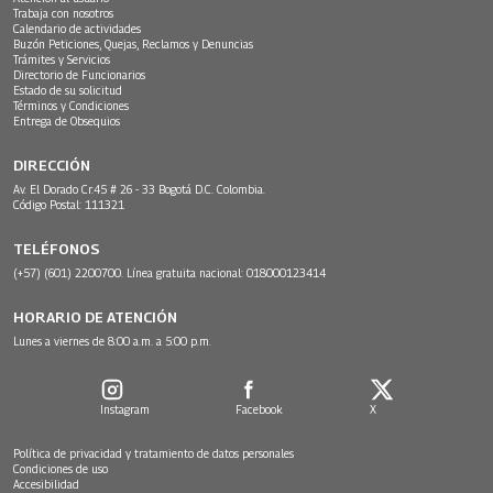
Trabaja con nosotros
Calendario de actividades
Buzón Peticiones, Quejas, Reclamos y Denuncias
Trámites y Servicios
Directorio de Funcionarios
Estado de su solicitud
Términos y Condiciones
Entrega de Obsequios
DIRECCIÓN
Av. El Dorado Cr.45 # 26 - 33 Bogotá D.C. Colombia.
Código Postal: 111321
TELÉFONOS
(+57) (601) 2200700. Línea gratuita nacional: 018000123414
HORARIO DE ATENCIÓN
Lunes a viernes de 8:00 a.m. a 5:00 p.m.
Instagram
Facebook
X
Política de privacidad y tratamiento de datos personales
Condiciones de uso
Accesibilidad