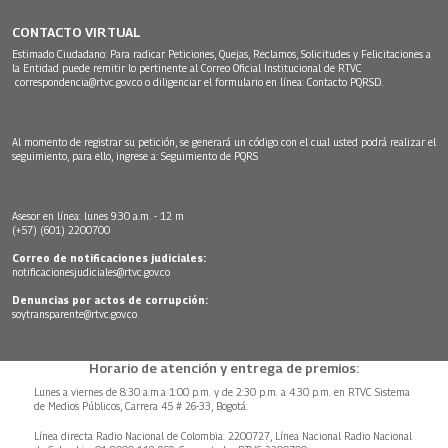
CONTACTO VIRTUAL
Estimado Ciudadano: Para radicar Peticiones, Quejas, Reclamos, Solicitudes y Felicitaciones a
la Entidad puede remitir lo pertinente al Correo Oficial Institucional de RTVC
correspondencia@rtvc.gov.co
o diligenciar el formulario en línea:
Contacto PQRSD.
Al momento de registrar su petición, se generará un código con el cual usted podrá realizar el
seguimiento, para ello, ingrese a:
Seguimiento de PQRS
Asesor en línea: lunes 9:30 a.m. - 12 m
(+57) (601) 2200700
Correo de notificaciones judiciales:
notificacionesjudiciales@rtvc.gov.co
Denuncias por actos de corrupción:
soytransparente@rtvc.gov.co
Horario de atención y entrega de premios:
Lunes a viernes de 8:30 a.m.a 1:00 p.m. y de 2:30 p.m. a 4:30 p.m. en RTVC Sistema
de Medios Públicos, Carrera 45 # 26-33, Bogotá.
Línea directa Radio Nacional de Colombia: 2200727, Línea Nacional Radio Nacional