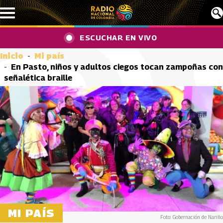
Pasar al contenido principal
ESCUCHAR EN VIVO
Inicio
Mi país
En Pasto, niños y adultos ciegos tocan zampoñas con
señalética braille
MI PAÍS
Foto: Gobernación de Nariño