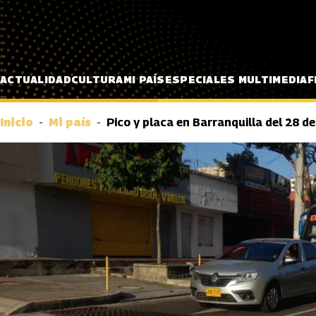
Pasar al contenido principal
ACTUALIDAD
CULTURA
MI PAÍS
ESPECIALES MULTIMEDIA
F
Inicio
Mi país
Pico y placa en Barranquilla del 28 d