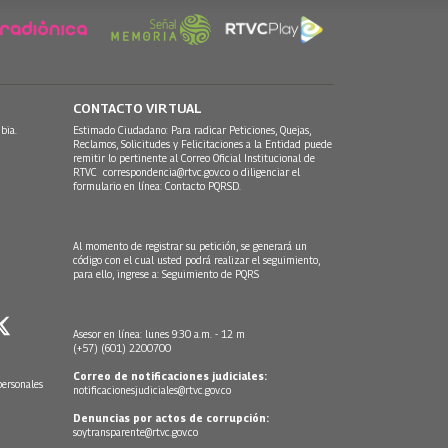
CONTACTO VIRTUAL
bia.
Estimado Ciudadano: Para radicar Peticiones, Quejas,
Reclamos, Solicitudes y Felicitaciones a la Entidad puede
remitir lo pertinente al Correo Oficial Institucional de
RTVC
correspondencia@rtvc.gov.co
o diligenciar el
formulario en línea:
Contacto PQRSD.
Al momento de registrar su petición, se generará un
código con el cual usted podrá realizar el seguimiento,
para ello, ingrese a:
Seguimiento de PQRS
Asesor en línea: lunes 9:30 a.m. - 12 m
(+57) (601) 2200700
Correo de notificaciones judiciales:
personales
notificacionesjudiciales@rtvc.gov.co
Denuncias por actos de corrupción:
soytransparente@rtvc.gov.co