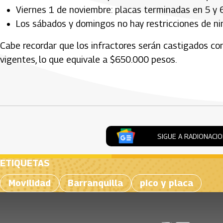
Viernes 1 de noviembre: placas terminadas en 5 y 6
Los sábados y domingos no hay restricciones de ni
Cabe recordar que los infractores serán castigados co
vigentes, lo que equivale a $650.000 pesos.
Artículos Player
SIGUE A RADIONACI
ETIQUETAS
Movilidad
Barranquilla
pico y placa