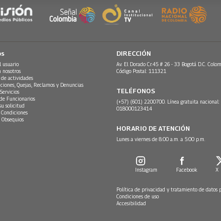
os
DIRECCIÓN
l usuario
Av. El Dorado Cr.45 # 26 - 33 Bogotá D.C. Colom
n nosotros
Código Postal: 111321
 de actividades
ciones, Quejas, Reclamos y Denuncias
TELÉFONOS
Servicios
 de Funcionarios
(+57) (601) 2200700. Línea gratuita nacional:
su solicitud
018000123414
 Condiciones
 Obsequios
HORARIO DE ATENCIÓN
Lunes a viernes de 8:00 a.m. a 5:00 p.m.
Instagram
Facebook
X
Política de privacidad y tratamiento de datos 
Condiciones de uso
Accesibilidad