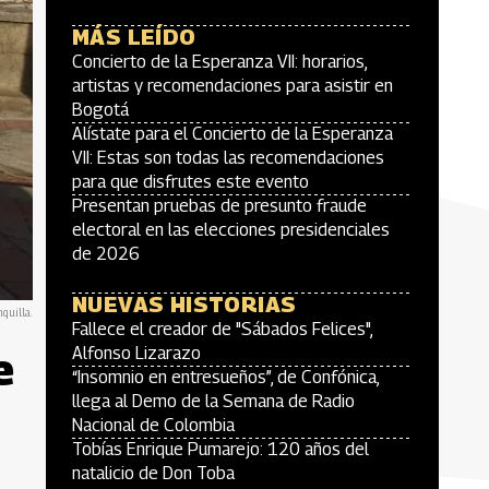
MÁS LEÍDO
Concierto de la Esperanza VII: horarios,
artistas y recomendaciones para asistir en
Bogotá
Alístate para el Concierto de la Esperanza
VII: Estas son todas las recomendaciones
para que disfrutes este evento
Presentan pruebas de presunto fraude
electoral en las elecciones presidenciales
de 2026
NUEVAS HISTORIAS
quilla.
Fallece el creador de "Sábados Felices",
e
Alfonso Lizarazo
“Insomnio en entresueños”, de Confónica,
llega al Demo de la Semana de Radio
Nacional de Colombia
Tobías Enrique Pumarejo: 120 años del
natalicio de Don Toba