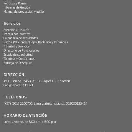
Políticas y Planes
Informes de Gestión
Manual de producción y estilo
Servicios
Atención al usuario
Trabaja con nosotros
Calendario de actividades
Buzón Peticiones, Quejas, Reclamos y Denuncias
Trámites y Servicios
Directorio de Funcionarios
Estado de su solicitud
Términos y Condiciones
Entrega de Obsequios
DIRECCIÓN
Av. El Dorado Cr.45 # 26 - 33 Bogotá D.C. Colombia.
Código Postal: 111321
TELÉFONOS
(+57) (601) 2200700. Línea gratuita nacional: 018000123414
HORARIO DE ATENCIÓN
Lunes a viernes de 8:00 a.m. a 5:00 p.m.