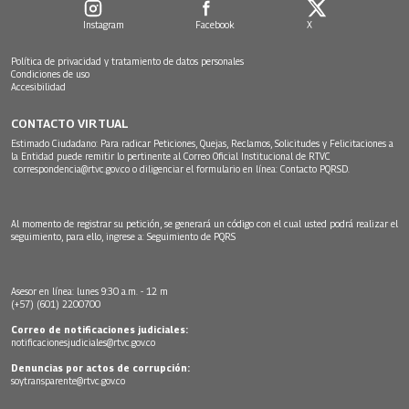
Instagram
Facebook
X
Política de privacidad y tratamiento de datos personales
Condiciones de uso
Accesibilidad
CONTACTO VIRTUAL
Estimado Ciudadano: Para radicar Peticiones, Quejas, Reclamos, Solicitudes y Felicitaciones a
la Entidad puede remitir lo pertinente al Correo Oficial Institucional de RTVC
correspondencia@rtvc.gov.co
o diligenciar el formulario en línea:
Contacto PQRSD.
Al momento de registrar su petición, se generará un código con el cual usted podrá realizar el
seguimiento, para ello, ingrese a:
Seguimiento de PQRS
Asesor en línea: lunes 9:30 a.m. - 12 m
(+57) (601) 2200700
Correo de notificaciones judiciales:
notificacionesjudiciales@rtvc.gov.co
Denuncias por actos de corrupción:
soytransparente@rtvc.gov.co