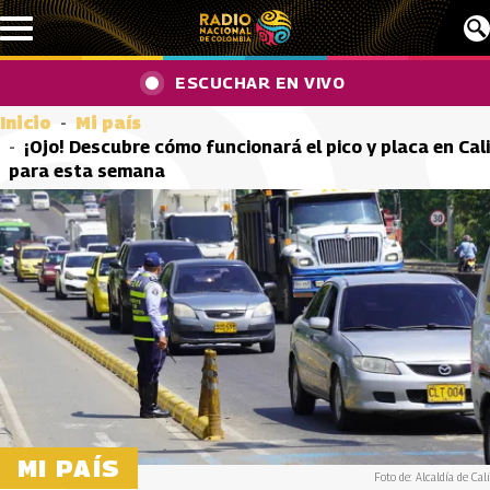
Pasar al contenido principal
ESCUCHAR EN VIVO
Inicio
Mi país
¡Ojo! Descubre cómo funcionará el pico y placa en Cali
para esta semana
MI PAÍS
Foto de: Alcaldía de Cali