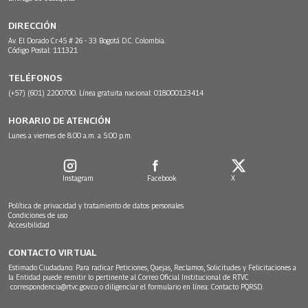
DIRECCIÓN
Av. El Dorado Cr.45 # 26 - 33 Bogotá D.C. Colombia.
Código Postal: 111321
TELÉFONOS
(+57) (601) 2200700. Línea gratuita nacional: 018000123414
HORARIO DE ATENCIÓN
Lunes a viernes de 8:00 a.m. a 5:00 p.m.
Instagram
Facebook
X
Política de privacidad y tratamiento de datos personales
Condiciones de uso
Accesibilidad
CONTACTO VIRTUAL
Estimado Ciudadano: Para radicar Peticiones, Quejas, Reclamos, Solicitudes y Felicitaciones a
la Entidad puede remitir lo pertinente al Correo Oficial Institucional de RTVC
correspondencia@rtvc.gov.co
o diligenciar el formulario en línea:
Contacto PQRSD.