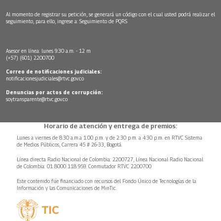
Al momento de registrar su petición, se generará un código con el cual usted podrá realizar el
seguimiento, para ello, ingrese a:
Seguimiento de PQRS
Asesor en línea: lunes 9:30 a.m. - 12 m
(+57) (601) 2200700
Correo de notificaciones judiciales:
notificacionesjudiciales@rtvc.gov.co
Denuncias por actos de corrupción:
soytransparente@rtvc.gov.co
Horario de atención y entrega de premios:
Lunes a viernes de 8:30 a.m.a 1:00 p.m. y de 2:30 p.m. a 4:30 p.m. en RTVC Sistema
de Medios Públicos, Carrera 45 # 26-33, Bogotá.
Línea directa Radio Nacional de Colombia: 2200727, Línea Nacional Radio Nacional
de Colombia: 01 8000 118 959. Conmutador RTVC 2200700
Este contenido fue financiado con recursos del Fondo Único de Tecnologías de la
Información y las Comunicaciones de MinTic.