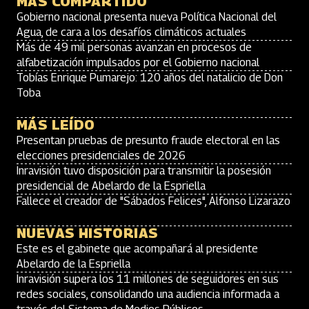
MÁS COMPARTIDO
Gobierno nacional presenta nueva Política Nacional del
Agua, de cara a los desafíos climáticos actuales
Más de 49 mil personas avanzan en procesos de
alfabetización impulsados por el Gobierno nacional
Tobías Enrique Pumarejo: 120 años del natalicio de Don
Toba
MÁS LEÍDO
Presentan pruebas de presunto fraude electoral en las
elecciones presidenciales de 2026
Inravisión tuvo disposición para transmitir la posesión
presidencial de Abelardo de la Espriella
Fallece el creador de "Sábados Felices", Alfonso Lizarazo
NUEVAS HISTORIAS
Este es el gabinete que acompañará al presidente
Abelardo de la Espriella
Inravisión supera los 11 millones de seguidores en sus
redes sociales, consolidando una audiencia informada a