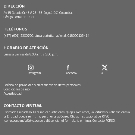
DIRECCIÓN
Av. El Dorado Cr.45 # 26 - 33 Bogotá D.C. Colombia.
Código Postal: 111321
TELÉFONOS
(+57) (601) 2200700. Línea gratuita nacional: 018000123414
HORARIO DE ATENCIÓN
Lunes a viernes de 8:00 a.m. a 5:00 p.m.
Instagram
Facebook
X
Política de privacidad y tratamiento de datos personales
Condiciones de uso
Accesibilidad
CONTACTO VIRTUAL
Estimado Ciudadano: Para radicar Peticiones, Quejas, Reclamos, Solicitudes y Felicitaciones a
la Entidad puede remitir lo pertinente al Correo Oficial Institucional de RTVC
correspondencia@rtvc.gov.co
o diligenciar el formulario en línea:
Contacto PQRSD.