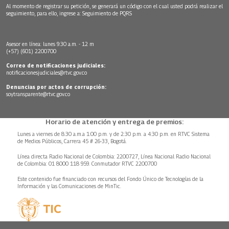
Al momento de registrar su petición, se generará un código con el cual usted podrá realizar el
seguimiento, para ello, ingrese a:
Seguimiento de PQRS
Asesor en línea: lunes 9:30 a.m. - 12 m
(+57) (601) 2200700
Correo de notificaciones judiciales:
notificacionesjudiciales@rtvc.gov.co
Denuncias por actos de corrupción:
soytransparente@rtvc.gov.co
Horario de atención y entrega de premios:
Lunes a viernes de 8:30 a.m.a 1:00 p.m. y de 2:30 p.m. a 4:30 p.m. en RTVC Sistema
de Medios Públicos, Carrera 45 # 26-33, Bogotá.
Línea directa Radio Nacional de Colombia: 2200727, Línea Nacional Radio Nacional
de Colombia: 01 8000 118 959. Conmutador RTVC 2200700
Este contenido fue financiado con recursos del Fondo Único de Tecnologías de la
Información y las Comunicaciones de MinTic.