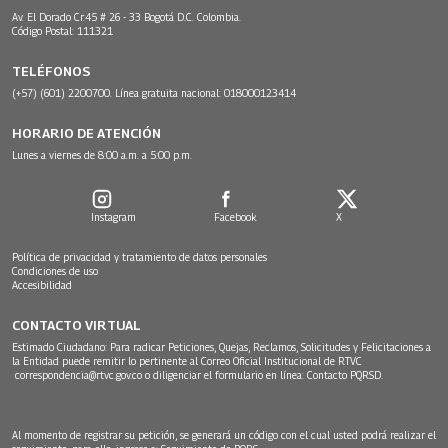
Av. El Dorado Cr.45 # 26 - 33 Bogotá D.C. Colombia.
Código Postal: 111321
TELÉFONOS
(+57) (601) 2200700. Línea gratuita nacional: 018000123414
HORARIO DE ATENCIÓN
Lunes a viernes de 8:00 a.m. a 5:00 p.m.
Instagram
Facebook
X
Política de privacidad y tratamiento de datos personales
Condiciones de uso
Accesibilidad
CONTACTO VIRTUAL
Estimado Ciudadano: Para radicar Peticiones, Quejas, Reclamos, Solicitudes y Felicitaciones a
la Entidad puede remitir lo pertinente al Correo Oficial Institucional de RTVC
correspondencia@rtvc.gov.co
o diligenciar el formulario en línea:
Contacto PQRSD.
Al momento de registrar su petición, se generará un código con el cual usted podrá realizar el