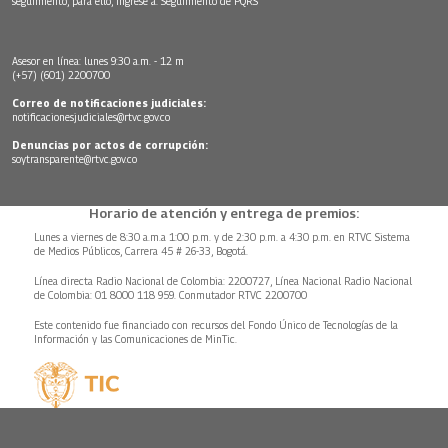
seguimiento, para ello, ingrese a:
Seguimiento de PQRS
Asesor en línea: lunes 9:30 a.m. - 12 m
(+57) (601) 2200700
Correo de notificaciones judiciales:
notificacionesjudiciales@rtvc.gov.co
Denuncias por actos de corrupción:
soytransparente@rtvc.gov.co
Horario de atención y entrega de premios:
Lunes a viernes de 8:30 a.m.a 1:00 p.m. y de 2:30 p.m. a 4:30 p.m. en RTVC Sistema
de Medios Públicos, Carrera 45 # 26-33, Bogotá.
Línea directa Radio Nacional de Colombia: 2200727, Línea Nacional Radio Nacional
de Colombia: 01 8000 118 959. Conmutador RTVC 2200700
Este contenido fue financiado con recursos del Fondo Único de Tecnologías de la
Información y las Comunicaciones de MinTic.