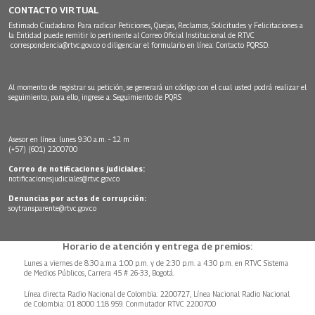
CONTACTO VIRTUAL
Estimado Ciudadano: Para radicar Peticiones, Quejas, Reclamos, Solicitudes y Felicitaciones a
la Entidad puede remitir lo pertinente al Correo Oficial Institucional de RTVC
correspondencia@rtvc.gov.co
o diligenciar el formulario en línea:
Contacto PQRSD.
Al momento de registrar su petición, se generará un código con el cual usted podrá realizar el
seguimiento, para ello, ingrese a:
Seguimiento de PQRS
Asesor en línea: lunes 9:30 a.m. - 12 m
(+57) (601) 2200700
Correo de notificaciones judiciales:
notificacionesjudiciales@rtvc.gov.co
Denuncias por actos de corrupción:
soytransparente@rtvc.gov.co
Horario de atención y entrega de premios:
Lunes a viernes de 8:30 a.m.a 1:00 p.m. y de 2:30 p.m. a 4:30 p.m. en RTVC Sistema
de Medios Públicos, Carrera 45 # 26-33, Bogotá.
Línea directa Radio Nacional de Colombia: 2200727, Línea Nacional Radio Nacional
de Colombia: 01 8000 118 959. Conmutador RTVC 2200700