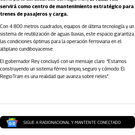
servirá como centro de mantenimiento estratégico para
trenes de pasajeros y carga.
Con 4.800 metros cuadrados, equipos de última tecnología y un
sistema de reutilización de aguas lluvias, este espacio garantiza
las condiciones óptimas para la operación ferroviaria en el
altiplano cundiboyacense.
El gobernador Rey concluyó con un mensaje claro: “Estamos
construyendo un sistema férreo limpio, seguro y cómodo. El
RegioTram es una realidad que avanza sobre rieles”.
Artículos Player
SIGUE A RADIONACIONAL Y MANTENTE CONECTADO