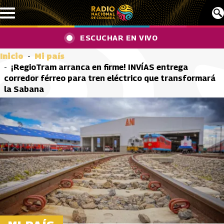
Pasar al contenido principal
ESCUCHAR EN VIVO
Inicio
Mi país
¡RegioTram arranca en firme! INVÍAS entrega
corredor férreo para tren eléctrico que transformará
la Sabana