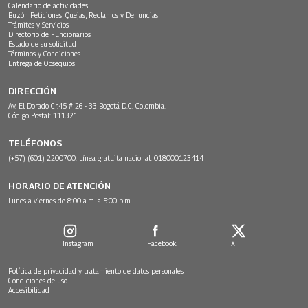
Calendario de actividades
Buzón Peticiones, Quejas, Reclamos y Denuncias
Trámites y Servicios
Directorio de Funcionarios
Estado de su solicitud
Términos y Condiciones
Entrega de Obsequios
DIRECCIÓN
Av. El Dorado Cr.45 # 26 - 33 Bogotá D.C. Colombia.
Código Postal: 111321
TELÉFONOS
(+57) (601) 2200700. Línea gratuita nacional: 018000123414
HORARIO DE ATENCIÓN
Lunes a viernes de 8:00 a.m. a 5:00 p.m.
Instagram
Facebook
X
Política de privacidad y tratamiento de datos personales
Condiciones de uso
Accesibilidad