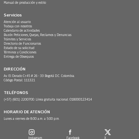
Manual de producción y estilo
Servicios
Atención al usuario
Trabaja con nosotros
Calendario de actividades
Buzón Peticiones, Quejas, Reclamos y Denuncias
Trámites y Servicios
Directorio de Funcionarios
Estado de su solicitud
Términos y Condiciones
Entrega de Obsequios
DIRECCIÓN
Av. El Dorado Cr.45 # 26 - 33 Bogotá D.C. Colombia.
Código Postal: 111321
TELÉFONOS
(+57) (601) 2200700. Línea gratuita nacional: 018000123414
HORARIO DE ATENCIÓN
Lunes a viernes de 8:00 a.m. a 5:00 p.m.
Instagram
Facebook
X