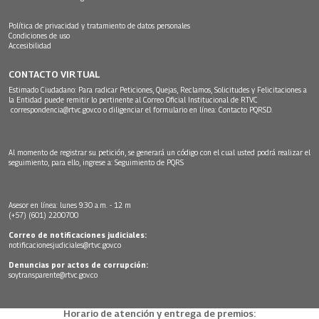
Política de privacidad y tratamiento de datos personales
Condiciones de uso
Accesibilidad
CONTACTO VIRTUAL
Estimado Ciudadano: Para radicar Peticiones, Quejas, Reclamos, Solicitudes y Felicitaciones a
la Entidad puede remitir lo pertinente al Correo Oficial Institucional de RTVC
correspondencia@rtvc.gov.co
o diligenciar el formulario en línea:
Contacto PQRSD.
Al momento de registrar su petición, se generará un código con el cual usted podrá realizar el
seguimiento, para ello, ingrese a:
Seguimiento de PQRS
Asesor en línea: lunes 9:30 a.m. - 12 m
(+57) (601) 2200700
Correo de notificaciones judiciales:
notificacionesjudiciales@rtvc.gov.co
Denuncias por actos de corrupción:
soytransparente@rtvc.gov.co
Horario de atención y entrega de premios: