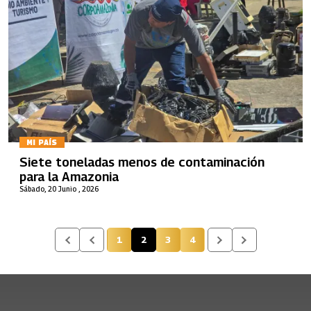
MI PAÍS
Siete toneladas menos de contaminación
para la Amazonia
Sábado, 20 Junio , 2026
1
2
3
4
Página
Página actual
Página
Página