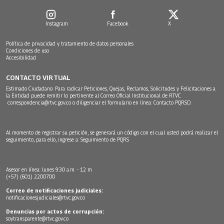
Instagram
Facebook
X
Política de privacidad y tratamiento de datos personales
Condiciones de uso
Accesibilidad
CONTACTO VIRTUAL
Estimado Ciudadano: Para radicar Peticiones, Quejas, Reclamos, Solicitudes y Felicitaciones a
la Entidad puede remitir lo pertinente al Correo Oficial Institucional de RTVC
correspondencia@rtvc.gov.co
o diligenciar el formulario en línea:
Contacto PQRSD.
Al momento de registrar su petición, se generará un código con el cual usted podrá realizar el
seguimiento, para ello, ingrese a:
Seguimiento de PQRS
Asesor en línea: lunes 9:30 a.m. - 12 m
(+57) (601) 2200700
Correo de notificaciones judiciales:
notificacionesjudiciales@rtvc.gov.co
Denuncias por actos de corrupción:
soytransparente@rtvc.gov.co