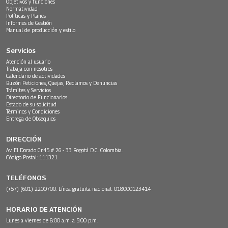
Objetivos y funciones
Normatividad
Políticas y Planes
Informes de Gestión
Manual de producción y estilo
Servicios
Atención al usuario
Trabaja con nosotros
Calendario de actividades
Buzón Peticiones, Quejas, Reclamos y Denuncias
Trámites y Servicios
Directorio de Funcionarios
Estado de su solicitud
Términos y Condiciones
Entrega de Obsequios
DIRECCIÓN
Av. El Dorado Cr.45 # 26 - 33 Bogotá D.C. Colombia.
Código Postal: 111321
TELÉFONOS
(+57) (601) 2200700. Línea gratuita nacional: 018000123414
HORARIO DE ATENCIÓN
Lunes a viernes de 8:00 a.m. a 5:00 p.m.