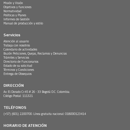
Misión y Visión
Objetivos y funciones
Normatividad
Políticas y Planes
Informes de Gestión
Manual de producción y estilo
Servicios
Atención al usuario
Trabaja con nosotros
Calendario de actividades
Buzón Peticiones, Quejas, Reclamos y Denuncias
Trámites y Servicios
Directorio de Funcionarios
Estado de su solicitud
Términos y Condiciones
Entrega de Obsequios
DIRECCIÓN
Av. El Dorado Cr.45 # 26 - 33 Bogotá D.C. Colombia.
Código Postal: 111321
TELÉFONOS
(+57) (601) 2200700. Línea gratuita nacional: 018000123414
HORARIO DE ATENCIÓN