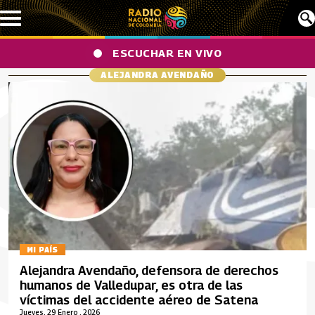
Pasar al contenido principal
ESCUCHAR EN VIVO
ALEJANDRA AVENDAÑO
MI PAÍS
Alejandra Avendaño, defensora de derechos
humanos de Valledupar, es otra de las
víctimas del accidente aéreo de Satena
Jueves, 29 Enero , 2026