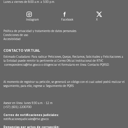
Lunes a viernes de 8:00 a.m. a 5:00 p.m.
Instagram
Facebook
X
Política de privacidad y tratamiento de datos personales
Condiciones de uso
Accesibilidad
CONTACTO VIRTUAL
Estimado Ciudadano: Para radicar Peticiones, Quejas, Reclamos, Solicitudes y Felicitaciones a
la Entidad puede remitir lo pertinente al Correo Oficial Institucional de RTVC
correspondencia@rtvc.gov.co
o diligenciar el formulario en línea:
Contacto PQRSD.
Al momento de registrar su petición, se generará un código con el cual usted podrá realizar el
seguimiento, para ello, ingrese a:
Seguimiento de PQRS
Asesor en línea: lunes 9:30 a.m. - 12 m
(+57) (601) 2200700
Correo de notificaciones judiciales:
notificacionesjudiciales@rtvc.gov.co
Denuncias por actos de corrupción: