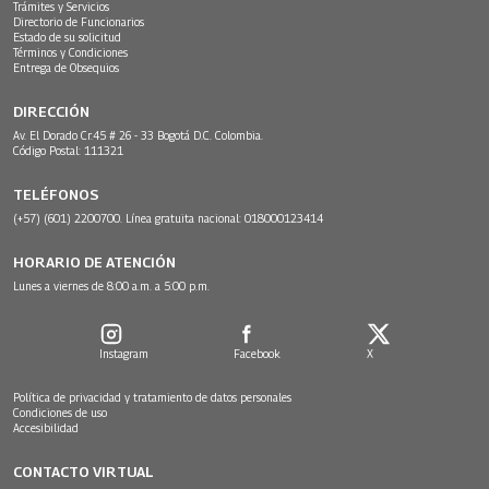
Trámites y Servicios
Directorio de Funcionarios
Estado de su solicitud
Términos y Condiciones
Entrega de Obsequios
DIRECCIÓN
Av. El Dorado Cr.45 # 26 - 33 Bogotá D.C. Colombia.
Código Postal: 111321
TELÉFONOS
(+57) (601) 2200700. Línea gratuita nacional: 018000123414
HORARIO DE ATENCIÓN
Lunes a viernes de 8:00 a.m. a 5:00 p.m.
Instagram
Facebook
X
Política de privacidad y tratamiento de datos personales
Condiciones de uso
Accesibilidad
CONTACTO VIRTUAL