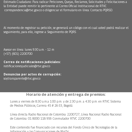
Estimado Ciudadano: Para radicar Peticiones, Quejas, Reclamos, Solicitudes y Felicitaciones a
la Entidad puede remitir lo pertinente al Correo Oficial Institucional de RTVC
correspondencia@rtvc.gov.co
o diligenciar el formulario en línea:
Contacto PQRSD.
Al momento de registrar su petición, se generará un código con el cual usted podrá realizar el
seguimiento, para ello, ingrese a:
Seguimiento de PQRS
Asesor en línea: lunes 9:30 a.m. - 12 m
(+57) (601) 2200700
Correo de notificaciones judiciales:
notificacionesjudiciales@rtvc.gov.co
Denuncias por actos de corrupción:
soytransparente@rtvc.gov.co
Horario de atención y entrega de premios:
Lunes a viernes de 8:30 a.m.a 1:00 p.m. y de 2:30 p.m. a 4:30 p.m. en RTVC Sistema
de Medios Públicos, Carrera 45 # 26-33, Bogotá.
Línea directa Radio Nacional de Colombia: 2200727, Línea Nacional Radio Nacional
de Colombia: 01 8000 118 959. Conmutador RTVC 2200700
Este contenido fue financiado con recursos del Fondo Único de Tecnologías de la
Información y las Comunicaciones de MinTic.