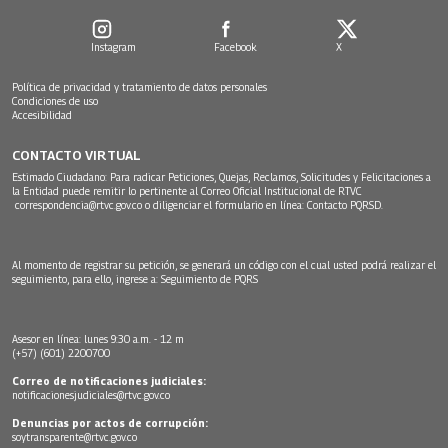
Instagram
Facebook
X
Política de privacidad y tratamiento de datos personales
Condiciones de uso
Accesibilidad
CONTACTO VIRTUAL
Estimado Ciudadano: Para radicar Peticiones, Quejas, Reclamos, Solicitudes y Felicitaciones a
la Entidad puede remitir lo pertinente al Correo Oficial Institucional de RTVC
correspondencia@rtvc.gov.co
o diligenciar el formulario en línea:
Contacto PQRSD.
Al momento de registrar su petición, se generará un código con el cual usted podrá realizar el
seguimiento, para ello, ingrese a:
Seguimiento de PQRS
Asesor en línea: lunes 9:30 a.m. - 12 m
(+57) (601) 2200700
Correo de notificaciones judiciales:
notificacionesjudiciales@rtvc.gov.co
Denuncias por actos de corrupción:
soytransparente@rtvc.gov.co