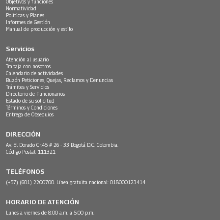
Objetivos y funciones
Normatividad
Políticas y Planes
Informes de Gestión
Manual de producción y estilo
Servicios
Atención al usuario
Trabaja con nosotros
Calendario de actividades
Buzón Peticiones, Quejas, Reclamos y Denuncias
Trámites y Servicios
Directorio de Funcionarios
Estado de su solicitud
Términos y Condiciones
Entrega de Obsequios
DIRECCIÓN
Av. El Dorado Cr.45 # 26 - 33 Bogotá D.C. Colombia.
Código Postal: 111321
TELÉFONOS
(+57) (601) 2200700. Línea gratuita nacional: 018000123414
HORARIO DE ATENCIÓN
Lunes a viernes de 8:00 a.m. a 5:00 p.m.