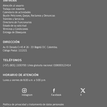
Servicios
Atención al usuario
Trabaja con nosotros
Calendario de actividades
Buzón Peticiones, Quejas, Reclamos y Denuncias
Trámites y Servicios
Directorio de Funcionarios
Estado de su solicitud
Términos y Condiciones
Entrega de Obsequios
DIRECCIÓN
Av. El Dorado Cr.45 # 26 - 33 Bogotá D.C. Colombia.
Código Postal: 111321
TELÉFONOS
(+57) (601) 2200700. Línea gratuita nacional: 018000123414
HORARIO DE ATENCIÓN
Lunes a viernes de 8:00 a.m. a 5:00 p.m.
Instagram
Facebook
X
Política de privacidad y tratamiento de datos personales