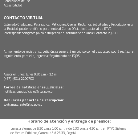
Condiciones de uso
Accesibilidad
CONTACTO VIRTUAL
Estimado Ciudadano: Para radicar Peticiones, Quejas, Reclamos, Solicitudes y Felicitaciones a
la Entidad puede remitir lo pertinente al Correo Oficial Institucional de RTVC
correspondencia@rtvc.gov.co
o diligenciar el formulario en línea:
Contacto PQRSD.
Al momento de registrar su petición, se generará un código con el cual usted podrá realizar el
seguimiento, para ello, ingrese a:
Seguimiento de PQRS
Asesor en línea: lunes 9:30 a.m. - 12 m
(+57) (601) 2200700
Correo de notificaciones judiciales:
notificacionesjudiciales@rtvc.gov.co
Denuncias por actos de corrupción:
soytransparente@rtvc.gov.co
Horario de atención y entrega de premios:
Lunes a viernes de 8:30 a.m.a 1:00 p.m. y de 2:30 p.m. a 4:30 p.m. en RTVC Sistema
de Medios Públicos, Carrera 45 # 26-33, Bogotá.