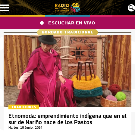
Pasar al contenido principal
ESCUCHAR EN VIVO
BORDADO TRADICIONAL
TRADICIONES
Etnomoda: emprendimiento indígena que en el
sur de Nariño nace de los Pastos
Martes, 18 Junio , 2024