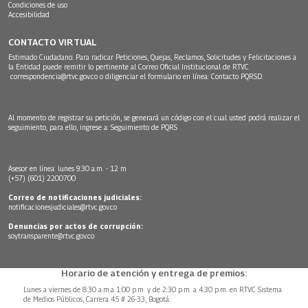
Condiciones de uso
Accesibilidad
CONTACTO VIRTUAL
Estimado Ciudadano: Para radicar Peticiones, Quejas, Reclamos, Solicitudes y Felicitaciones a
la Entidad puede remitir lo pertinente al Correo Oficial Institucional de RTVC
correspondencia@rtvc.gov.co
o diligenciar el formulario en línea:
Contacto PQRSD.
Al momento de registrar su petición, se generará un código con el cual usted podrá realizar el
seguimiento, para ello, ingrese a:
Seguimiento de PQRS
Asesor en línea: lunes 9:30 a.m. - 12 m
(+57) (601) 2200700
Correo de notificaciones judiciales:
notificacionesjudiciales@rtvc.gov.co
Denuncias por actos de corrupción:
soytransparente@rtvc.gov.co
Horario de atención y entrega de premios:
Lunes a viernes de 8:30 a.m.a 1:00 p.m. y de 2:30 p.m. a 4:30 p.m. en RTVC Sistema
de Medios Públicos, Carrera 45 # 26-33, Bogotá.