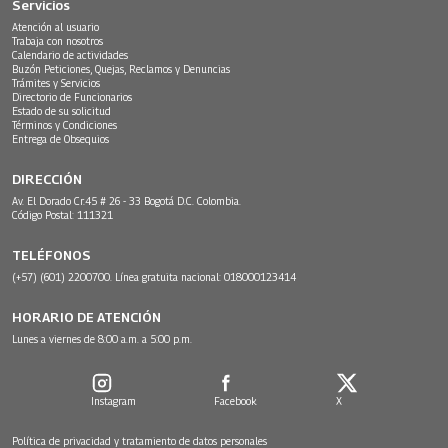
Servicios
Atención al usuario
Trabaja con nosotros
Calendario de actividades
Buzón Peticiones, Quejas, Reclamos y Denuncias
Trámites y Servicios
Directorio de Funcionarios
Estado de su solicitud
Términos y Condiciones
Entrega de Obsequios
DIRECCIÓN
Av. El Dorado Cr.45 # 26 - 33 Bogotá D.C. Colombia.
Código Postal: 111321
TELÉFONOS
(+57) (601) 2200700. Línea gratuita nacional: 018000123414
HORARIO DE ATENCIÓN
Lunes a viernes de 8:00 a.m. a 5:00 p.m.
Instagram
Facebook
X
Política de privacidad y tratamiento de datos personales