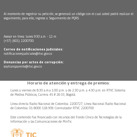
Al momento de registrar su petición, se generará un código con el cual usted podrá realizar el
seguimiento, para ello, ingrese a:
Seguimiento de PQRS
Asesor en línea: lunes 9:30 a.m. - 12 m
(+57) (601) 2200700
Correo de notificaciones judiciales:
notificacionesjudiciales@rtvc.gov.co
Denuncias por actos de corrupción:
soytransparente@rtvc.gov.co
Horario de atención y entrega de premios:
Lunes a viernes de 8:30 a.m.a 1:00 p.m. y de 2:30 p.m. a 4:30 p.m. en RTVC Sistema
de Medios Públicos, Carrera 45 # 26-33, Bogotá.
Línea directa Radio Nacional de Colombia: 2200727, Línea Nacional Radio Nacional
de Colombia: 01 8000 118 959. Conmutador RTVC 2200700
Este contenido fue financiado con recursos del Fondo Único de Tecnologías de la
Información y las Comunicaciones de MinTic.