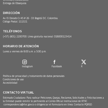
Entrega de Obsequios
DIRECCIÓN
Av. El Dorado Cr.45 # 26 - 33 Bogotá D.C. Colombia.
Código Postal: 111321
TELÉFONOS
(+57) (601) 2200700. Línea gratuita nacional: 018000123414
HORARIO DE ATENCIÓN
Lunes a viernes de 8:00 a.m. a 5:00 p.m.
Instagram
Facebook
X
Política de privacidad y tratamiento de datos personales
Condiciones de uso
Accesibilidad
CONTACTO VIRTUAL
Estimado Ciudadano: Para radicar Peticiones, Quejas, Reclamos, Solicitudes y Felicitaciones a
la Entidad puede remitir lo pertinente al Correo Oficial Institucional de RTVC
correspondencia@rtvc.gov.co
o diligenciar el formulario en línea:
Contacto PQRSD.