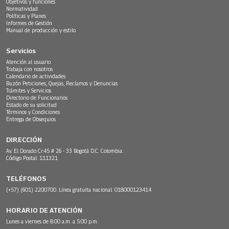
Objetivos y funciones
Normatividad
Políticas y Planes
Informes de Gestión
Manual de producción y estilo
Servicios
Atención al usuario
Trabaja con nosotros
Calendario de actividades
Buzón Peticiones, Quejas, Reclamos y Denuncias
Trámites y Servicios
Directorio de Funcionarios
Estado de su solicitud
Términos y Condiciones
Entrega de Obsequios
DIRECCIÓN
Av. El Dorado Cr.45 # 26 - 33 Bogotá D.C. Colombia.
Código Postal: 111321
TELÉFONOS
(+57) (601) 2200700. Línea gratuita nacional: 018000123414
HORARIO DE ATENCIÓN
Lunes a viernes de 8:00 a.m. a 5:00 p.m.