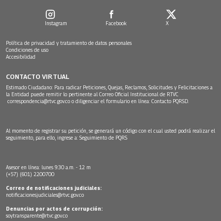
Instagram
Facebook
X
Política de privacidad y tratamiento de datos personales
Condiciones de uso
Accesibilidad
CONTACTO VIRTUAL
Estimado Ciudadano: Para radicar Peticiones, Quejas, Reclamos, Solicitudes y Felicitaciones a
la Entidad puede remitir lo pertinente al Correo Oficial Institucional de RTVC
correspondencia@rtvc.gov.co
o diligenciar el formulario en línea:
Contacto PQRSD.
Al momento de registrar su petición, se generará un código con el cual usted podrá realizar el
seguimiento, para ello, ingrese a:
Seguimiento de PQRS
Asesor en línea: lunes 9:30 a.m. - 12 m
(+57) (601) 2200700
Correo de notificaciones judiciales:
notificacionesjudiciales@rtvc.gov.co
Denuncias por actos de corrupción:
soytransparente@rtvc.gov.co