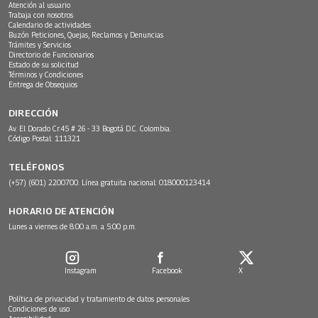
Atención al usuario
Trabaja con nosotros
Calendario de actividades
Buzón Peticiones, Quejas, Reclamos y Denuncias
Trámites y Servicios
Directorio de Funcionarios
Estado de su solicitud
Términos y Condiciones
Entrega de Obsequios
DIRECCIÓN
Av. El Dorado Cr.45 # 26 - 33 Bogotá D.C. Colombia.
Código Postal: 111321
TELÉFONOS
(+57) (601) 2200700. Línea gratuita nacional: 018000123414
HORARIO DE ATENCIÓN
Lunes a viernes de 8:00 a.m. a 5:00 p.m.
Instagram
Facebook
X
Política de privacidad y tratamiento de datos personales
Condiciones de uso