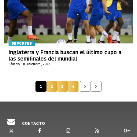
DEPORTES
Inglaterra y Francia buscan el último cupo a
las semifinales del mundial
Sábado, 10 Diciembre , 2022
1
2
3
4
Página actual
Página
Página
Página
CONTACTO