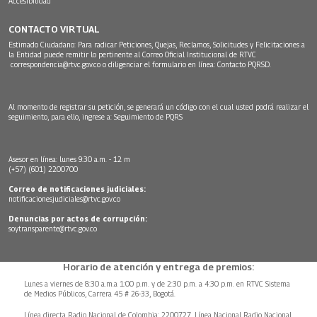
Accesibilidad
CONTACTO VIRTUAL
Estimado Ciudadano: Para radicar Peticiones, Quejas, Reclamos, Solicitudes y Felicitaciones a
la Entidad puede remitir lo pertinente al Correo Oficial Institucional de RTVC
correspondencia@rtvc.gov.co
o diligenciar el formulario en línea:
Contacto PQRSD.
Al momento de registrar su petición, se generará un código con el cual usted podrá realizar el
seguimiento, para ello, ingrese a:
Seguimiento de PQRS
Asesor en línea: lunes 9:30 a.m. - 12 m
(+57) (601) 2200700
Correo de notificaciones judiciales:
notificacionesjudiciales@rtvc.gov.co
Denuncias por actos de corrupción:
soytransparente@rtvc.gov.co
Horario de atención y entrega de premios:
Lunes a viernes de 8:30 a.m.a 1:00 p.m. y de 2:30 p.m. a 4:30 p.m. en RTVC Sistema
de Medios Públicos, Carrera 45 # 26-33, Bogotá.
Línea directa Radio Nacional de Colombia: 2200727, Línea Nacional Radio Nacional