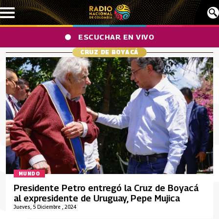
Pasar al contenido principal
ESCUCHAR EN VIVO
CRUZ DE BOYACÁ
MUNDO
Presidente Petro entregó la Cruz de Boyacá
al expresidente de Uruguay, Pepe Mujica
Jueves, 5 Diciembre , 2024