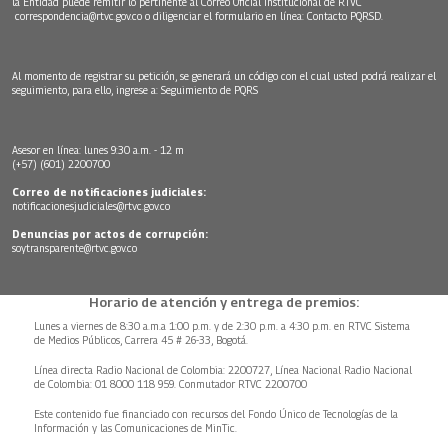
la Entidad puede remitir lo pertinente al Correo Oficial Institucional de RTVC
correspondencia@rtvc.gov.co
o diligenciar el formulario en línea:
Contacto PQRSD.
Al momento de registrar su petición, se generará un código con el cual usted podrá realizar el
seguimiento, para ello, ingrese a:
Seguimiento de PQRS
Asesor en línea: lunes 9:30 a.m. - 12 m
(+57) (601) 2200700
Correo de notificaciones judiciales:
notificacionesjudiciales@rtvc.gov.co
Denuncias por actos de corrupción:
soytransparente@rtvc.gov.co
Horario de atención y entrega de premios:
Lunes a viernes de 8:30 a.m.a 1:00 p.m. y de 2:30 p.m. a 4:30 p.m. en RTVC Sistema
de Medios Públicos, Carrera 45 # 26-33, Bogotá.
Línea directa Radio Nacional de Colombia: 2200727, Línea Nacional Radio Nacional
de Colombia: 01 8000 118 959. Conmutador RTVC 2200700
Este contenido fue financiado con recursos del Fondo Único de Tecnologías de la
Información y las Comunicaciones de MinTic.