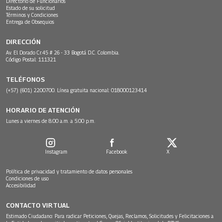
Directorio de Funcionarios
Estado de su solicitud
Términos y Condiciones
Entrega de Obsequios
DIRECCIÓN
Av. El Dorado Cr.45 # 26 - 33 Bogotá D.C. Colombia.
Código Postal: 111321
TELÉFONOS
(+57) (601) 2200700. Línea gratuita nacional: 018000123414
HORARIO DE ATENCIÓN
Lunes a viernes de 8:00 a.m. a 5:00 p.m.
Instagram
Facebook
X
Política de privacidad y tratamiento de datos personales
Condiciones de uso
Accesibilidad
CONTACTO VIRTUAL
Estimado Ciudadano: Para radicar Peticiones, Quejas, Reclamos, Solicitudes y Felicitaciones a