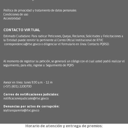
Política de privacidad y tratamiento de datos personales
Condiciones de uso
Accesibilidad
CONTACTO VIRTUAL
Estimado Ciudadano: Para radicar Peticiones, Quejas, Reclamos, Solicitudes y Felicitaciones a
la Entidad puede remitir lo pertinente al Correo Oficial Institucional de RTVC
correspondencia@rtvc.gov.co
o diligenciar el formulario en línea:
Contacto PQRSD.
Al momento de registrar su petición, se generará un código con el cual usted podrá realizar el
seguimiento, para ello, ingrese a:
Seguimiento de PQRS
Asesor en línea: lunes 9:30 a.m. - 12 m
(+57) (601) 2200700
Correo de notificaciones judiciales:
notificacionesjudiciales@rtvc.gov.co
Denuncias por actos de corrupción:
soytransparente@rtvc.gov.co
Horario de atención y entrega de premios: