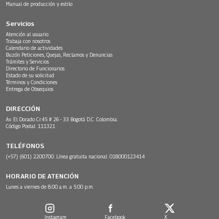
Manual de producción y estilo
Servicios
Atención al usuario
Trabaja con nosotros
Calendario de actividades
Buzón Peticiones, Quejas, Reclamos y Denuncias
Trámites y Servicios
Directorio de Funcionarios
Estado de su solicitud
Términos y Condiciones
Entrega de Obsequios
DIRECCIÓN
Av. El Dorado Cr.45 # 26 - 33 Bogotá D.C. Colombia.
Código Postal: 111321
TELÉFONOS
(+57) (601) 2200700. Línea gratuita nacional: 018000123414
HORARIO DE ATENCIÓN
Lunes a viernes de 8:00 a.m. a 5:00 p.m.
Instagram
Facebook
X