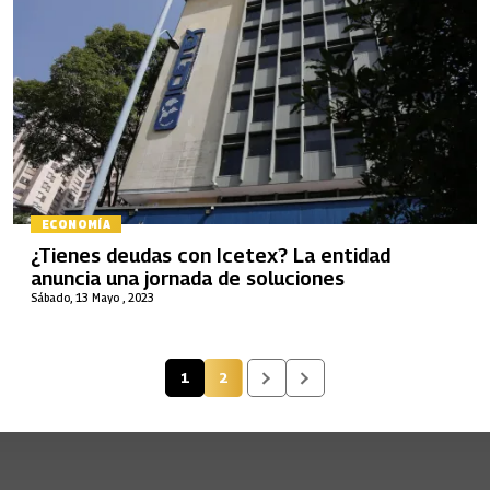
ECONOMÍA
¿Tienes deudas con Icetex? La entidad
anuncia una jornada de soluciones
Sábado, 13 Mayo , 2023
1
2
Página actual
Página