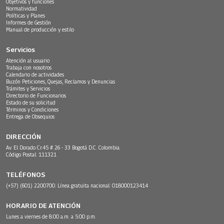
Objetivos y funciones
Normatividad
Políticas y Planes
Informes de Gestión
Manual de producción y estilo
Servicios
Atención al usuario
Trabaja con nosotros
Calendario de actividades
Buzón Peticiones, Quejas, Reclamos y Denuncias
Trámites y Servicios
Directorio de Funcionarios
Estado de su solicitud
Términos y Condiciones
Entrega de Obsequios
DIRECCIÓN
Av. El Dorado Cr.45 # 26 - 33 Bogotá D.C. Colombia.
Código Postal: 111321
TELÉFONOS
(+57) (601) 2200700. Línea gratuita nacional: 018000123414
HORARIO DE ATENCIÓN
Lunes a viernes de 8:00 a.m. a 5:00 p.m.