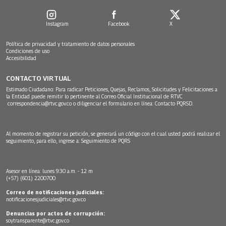
Instagram
Facebook
X
Política de privacidad y tratamiento de datos personales
Condiciones de uso
Accesibilidad
CONTACTO VIRTUAL
Estimado Ciudadano: Para radicar Peticiones, Quejas, Reclamos, Solicitudes y Felicitaciones a
la Entidad puede remitir lo pertinente al Correo Oficial Institucional de RTVC
correspondencia@rtvc.gov.co
o diligenciar el formulario en línea:
Contacto PQRSD.
Al momento de registrar su petición, se generará un código con el cual usted podrá realizar el
seguimiento, para ello, ingrese a:
Seguimiento de PQRS
Asesor en línea: lunes 9:30 a.m. - 12 m
(+57) (601) 2200700
Correo de notificaciones judiciales:
notificacionesjudiciales@rtvc.gov.co
Denuncias por actos de corrupción:
soytransparente@rtvc.gov.co